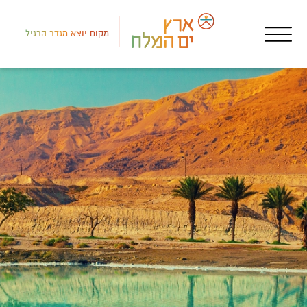
מקום יוצא מגדר הרגיל
לב י
אטר
גיגי