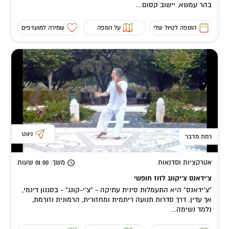
בהר עמשא, יישוב קסום...
הוספה לטיול שלי
על המפה
שמירה למועדפים
ניווט
רמת מדבר
אטרקציות וסדנאות
משך
: 01:00
שעות
צ'ידאנס צ'יקונג לזוז חופשי
"צ'ידאנס" היא התעמלות סינית עתיקה - "צ'י-קונג" - בסגנון דינמי,
אך עדין. דרך סדרות תנועה ריתמית ומחזורית, הרמונית וזורמת,
נלמד נשימה...