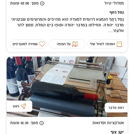
מסלולי טיול
משך
: 02:00
שעות
נחל רחף
נַחַל רַחַף הנמצא דרומית למצדה הוא מהיפים והמרשימים שבקניוני
מדבר יהודה. תחילתו במדבר יהודה וסופו בים המלח, סמוך להר
אלעזר....
הוספה לטיול שלי
על המפה
שמירה למועדפים
ניווט
רמת מדבר
אטרקציות וסדנאות
משך
: 01:30
שעות
יקב צוף