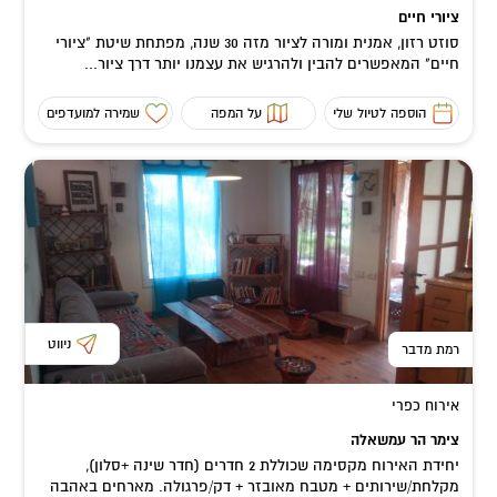
ציורי חיים
סוזט רזון, אמנית ומורה לציור מזה 30 שנה, מפתחת שיטת "ציורי
חיים" המאפשרים להבין ולהרגיש את עצמנו יותר דרך ציור...
הוספה לטיול שלי
על המפה
שמירה למועדפים
ניווט
רמת מדבר
אירוח כפרי
צימר הר עמשאלה
יחידת האירוח מקסימה שכוללת 2 חדרים (חדר שינה +סלון),
מקלחת/שירותים + מטבח מאובזר + דק/פרגולה. מארחים באהבה