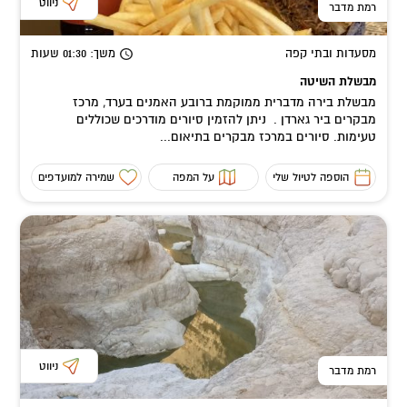
ניווט
רמת מדבר
מסעדות ובתי קפה
משך
: 01:30
שעות
מבשלת השיטה
מבשלת בירה מדברית ממוקמת ברובע האמנים בערד, מרכז
מבקרים ביר גארדן . ניתן להזמין סיורים מודרכים שכוללים
טעימות. סיורים במרכז מבקרים בתיאום...
הוספה לטיול שלי
על המפה
שמירה למועדפים
ניווט
רמת מדבר