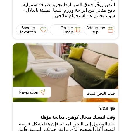
النص: يوفّر فندق السبا لوط تجربة ضيافة شمولية.
دمج مثالي بين الراحة ورزم السبا المليئة بالدلال.
سواء بحثتم عن استجمام علاجي...
Save to
On the
Add to my
favorites
map
trip
Navigation
قلب البحر الميت
גוף ונפש
وقت لنفسك ميخال كوهين، معالجة مؤهلة
عند الوصول إلى البحر الميت، فإن هذا يشكل فرصة
لتضعوا كل الضجيج الذي يرافق حياتكم اليومية جانبا،