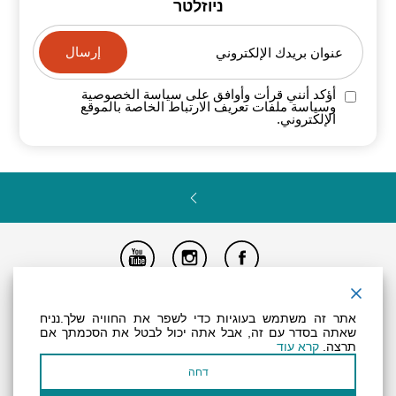
ניוזלטר
عنوان بريدك الإلكتروني
أؤكد أنني قرأت وأوافق على سياسة
الخصوصية
وسياسة ملفات تعريف الارتباط الخاصة
بالموقع
الإلكتروني.
تصريح المتاحية
النظام الداخلي
Powered by
אתר זה משתמש בעוגיות כדי לשפר את החוויה שלך.נניח
جميع الحقوق محفوظة لـ "أرض (منطقة) البحر الميت ©
שאתה בסדר עם זה, אבל אתה יכול לבטל את הסכמתך אם
תרצה.
קרא עוד
דחה