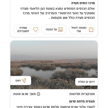
מרכז כנסים מצדה
אולם הכנסים המחודש נמצא בשטח הגן הלאומי מצדה
ומשקיף על הנוף ההיסטורי והמרהיב של האזור.מרכז
הכנסים מצדה כולל 200 מקומות...
הוספה לטיול
שמירה
על המפה
שלי
למועדפים
ניווט
דרום ים המלח
אטרקציות וסדנאות
משך
: 01:00
שעות
תצפית מלחת סדום
לאורך אלפי שנים שימשה מלחת סדום כמוקד עצירה חיוני