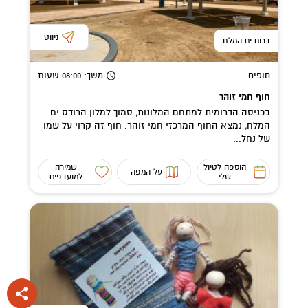
ניווט
דרום ים המלח
חופים
משך
: 08:00
שעות
חוף חמי זוהר
בכניסה הדרומית למתחם המלונות, סמוך למלון הרודס ים
המלח, נמצא החוף המרכזי חמי זוהר. חוף זה קרוי על שמו
של נחל...
הוספה לטיול
שמירה
על המפה
שלי
למועדפים