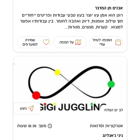
אבנים מן המדבר
רונן הוא אמן עץ יוצר בעץ טבעי עבודות ופריטים ייחודיים
תוך שילוב אומנות, דיוק ואהבה לחומר. בין עבודותיו אפשר
למצוא: קערות, מגשים, מנורות...
הוספה לטיול
שמירה
על המפה
שלי
למועדפים
ניווט
לב ים המלח
אטרקציות וסדנאות
משך
: 01:30
שעות
גיגי ג'אגלינג