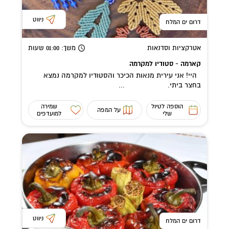
ניווט
דרום ים המלח
אטרקציות וסדנאות
משך
: 01:00
שעות
קארמה - סטודיו למקרמה
היי! אני עירית מנאות הכיכר והסטודיו למקרמה נמצא
בחצר ביתי. ...
הוספה לטיול
שמירה
על המפה
שלי
למועדפים
ניווט
דרום ים המלח