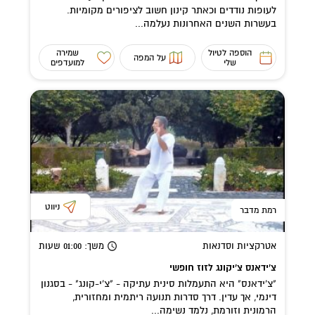
לעופות נודדים וכאתר קינון חשוב לציפורים מקומיות.
בעשרות השנים האחרונות נעלמה...
הוספה לטיול
שמירה
על המפה
שלי
למועדפים
ניווט
רמת מדבר
אטרקציות וסדנאות
משך
: 01:00
שעות
צ'ידאנס צ'יקונג לזוז חופשי
"צ'ידאנס" היא התעמלות סינית עתיקה - "צ'י-קונג" - בסגנון
דינמי, אך עדין. דרך סדרות תנועה ריתמית ומחזורית,
הרמונית וזורמת, נלמד נשימה...