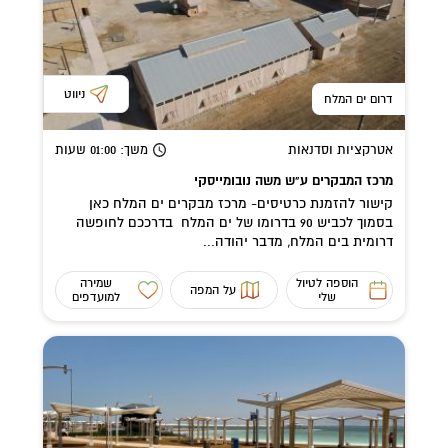
ניווט
דרום ים המלח
אטרקציות וסדנאות
משך
: 01:00
שעות
מרכז המבקרים ע"ש משה נובומייסקי
קישור להזמנת כרטיסים- מרכז מבקרים ים המלח כאן
בסמוך לכביש 90 בדרומו של ים המלח בדרככם לחופשה
דרומית בים המלח, מדבר יהודה...
הוספה לטיול
שמירה
על המפה
שלי
למועדפים