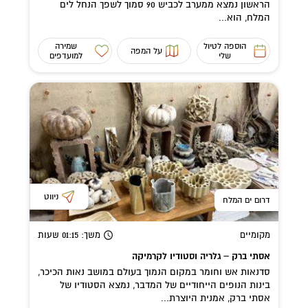
הראשון נמצא ממערב לכביש 90 סמוך לשפך הנחל לים
המלח, הוא...
הוספה לטיול
שמירה
על המפה
שלי
למועדפים
ניווט
דרום ים המלח
מקומיים
משך
: 01:15
שעות
אסתי ברק – גלריה וסטודיו לקרמיקה
סדנאות אש וחומר במקום הנמוך בעולם במושב נאות הכיכר,
בינות הנופים הייחודיים של המדבר, נמצא הסטודיו של
אסתי ברק, אמנית היוצרת...