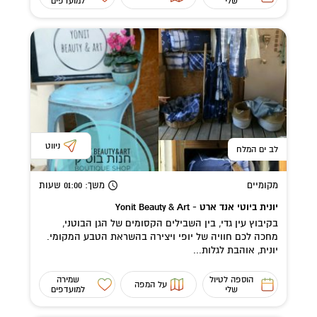
שלי
למועדפים
ניווט
לב ים המלח
מקומיים
משך
: 01:00
שעות
יונית ביוטי אנד ארט - Yonit Beauty & Art
בקיבוץ עין גדי, בין השבילים הקסומים של הגן הבוטני,
מחכה לכם חוויה של יופי ויצירה בהשראת הטבע המקומי.
יונית, אוהבת לגלות...
הוספה לטיול
שמירה
על המפה
שלי
למועדפים