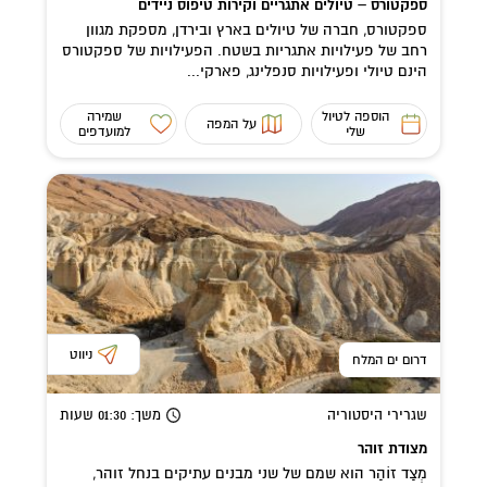
ספקטורס – טיולים אתגריים וקירות טיפוס ניידים
ספקטורס, חברה של טיולים בארץ ובירדן, מספקת מגוון
רחב של פעילויות אתגריות בשטח. הפעילויות של ספקטורס
הינם טיולי ופעילויות סנפלינג, פארקי...
הוספה לטיול
שמירה
על המפה
שלי
למועדפים
ניווט
דרום ים המלח
שגרירי היסטוריה
משך
: 01:30
שעות
מצודת זוהר
מְצַד זוֹהַר הוא שמם של שני מבנים עתיקים בנחל זוהר,