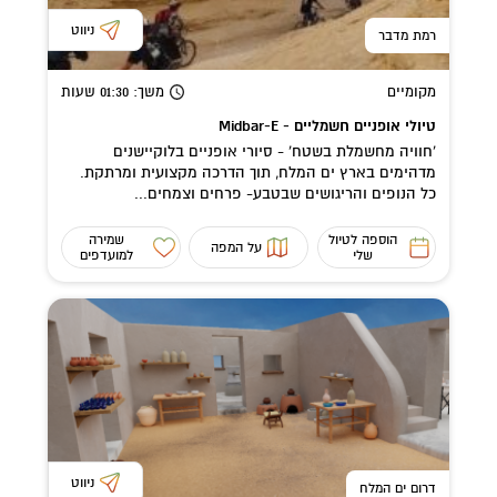
ניווט
רמת מדבר
מקומיים
משך
: 01:30
שעות
טיולי אופניים חשמליים - Midbar-E
'חוויה מחשמלת בשטח' - סיורי אופניים בלוקיישנים
מדהימים בארץ ים המלח, תוך הדרכה מקצועית ומרתקת.
כל הנופים והריגושים שבטבע- פרחים וצמחים...
הוספה לטיול
שמירה
על המפה
שלי
למועדפים
ניווט
דרום ים המלח