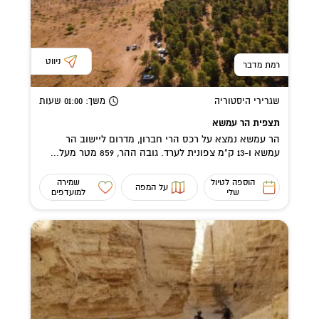
ניווט
רמת מדבר
שגרירי היסטוריה
משך
: 01:00
שעות
תצפית הר עמשא
הר עמשא נמצא על רכס הרי חברון, מדרום ליישוב הר
עמשא ו-13 ק"מ צפונית לערד. גובה ההר, 859 מטר מעל...
הוספה לטיול
שמירה
על המפה
שלי
למועדפים