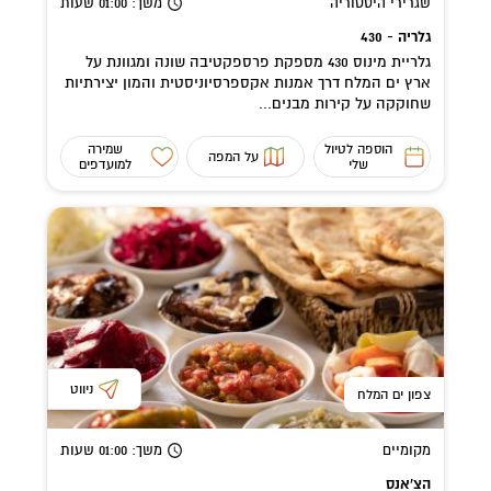
שגרירי היסטוריה
משך
: 01:00
שעות
גלריה - 430
גלריית מינוס 430 מספקת פרספקטיבה שונה ומגוונת על
ארץ ים המלח דרך אמנות אקספרסיוניסטית והמון יצירתיות
שחוקקה על קירות מבנים...
הוספה לטיול
שמירה
על המפה
שלי
למועדפים
ניווט
צפון ים המלח
מקומיים
משך
: 01:00
שעות
הצ'אנס