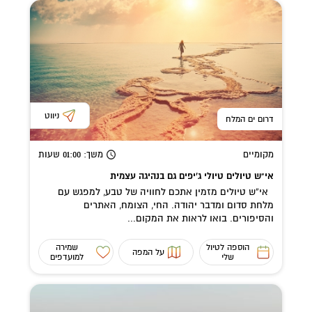
ניווט
דרום ים המלח
מקומיים
משך
: 01:00
שעות
אי"ש טיולים טיולי ג'יפים גם בנהיגה עצמית
אי”ש טיולים מזמין אתכם לחוויה של טבע, למפגש עם
מלחת סדום ומדבר יהודה. החי, הצומח, האתרים
והסיפורים. בואו לראות את המקום...
הוספה לטיול
שמירה
על המפה
שלי
למועדפים