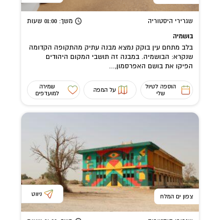
שגרירי היסטוריה
משך
: 01:00
שעות
בושמיה
בלב מתחם עין בוקק נמצא מבנה עתיק מהתקופה הקדומה
שנקרא: הבושמיה. במבנה זה תושבי המקום היהודים
הפיקו את בושם האפרסמון,...
הוספה לטיול
שמירה
על המפה
שלי
למועדפים
ניווט
צפון ים המלח