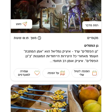
ניווט
רמת מדבר
מקומיים
משך
: 01:15
שעות
גן הפסלים
"גן הפסלים" ערד - איציק גמליאל הוא "אמן המתכת"
העומד מאחורי כל היצירות הייחודיות המוצגות "ב"גן
הפסלים". איציק אומן רב תחומי...
הוספה לטיול
שמירה
על המפה
שלי
למועדפים