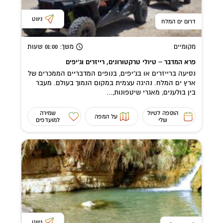
ניווט
דרום ים המלח
מקומיים
משך
: 01:00
שעות
פרא המדבר – טיולי טרקטורונים, רייזרים וג’יפים
נסיעה ברייזרים או בג'יפים, בנופים המדבריים הממכרים של
ארץ ים המלח. נהיגה עצמית במקום הנמוך בעולם. מעבר
בין בולענים, מאגרי שיטפונות,...
הוספה לטיול
שמירה
על המפה
שלי
למועדפים
ניווט