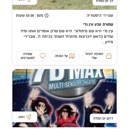
לב ים המלח
שגרירי היסטוריה
משך
: 03:00
שעות
שמורת טבע עין גדי
עין גדי היא שם מיתולוגי. היא שם שרק אומרים אותו ומיד
עולים בראש זיכרונות מהטיול השנתי בכיתה ה', שברירי
מידע...
הוספה לטיול
שמירה
על המפה
שלי
למועדפים
ניווט
דרום ים המלח