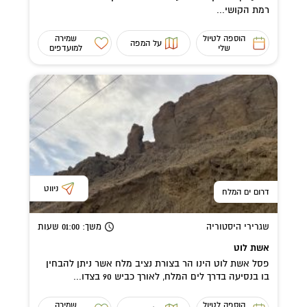
רמת הקושי...
הוספה לטיול
שמירה
על המפה
שלי
למועדפים
ניווט
דרום ים המלח
שגרירי היסטוריה
משך
: 01:00
שעות
אשת לוט
פסל אשת לוט הינו הר בצורת נציב מלח אשר ניתן להבחין
בו בנסיעה בדרך לים המלח, לאורך כביש 90 בצדו...
הוספה לטיול
שמירה