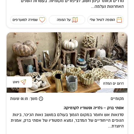
נודדים וכאתר קינון חשוב לציפורים מקומיות. בעשרות השנים
האחרונות נעלמה...
הוספה לטיול שלי
על המפה
שמירה למועדפים
ניווט
דרום ים המלח
מקומיים
משך
: 01:15
שעות
אסתי ברק – גלריה וסטודיו לקרמיקה
סדנאות אש וחומר במקום הנמוך בעולם במושב נאות הכיכר, בינות
הנופים הייחודיים של המדבר, נמצא הסטודיו של אסתי ברק, אמנית
היוצרת...