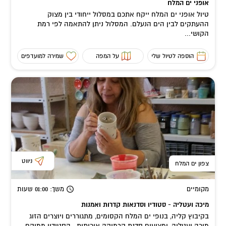
אופני ים המלח
טיול אופני ים המלח ייקח אתכם במסלול ייחודי בין מצוק
ההעתקים לבין הים הנעלם. המסלול ניתן להתאמה לפי רמת
הקושי...
הוספה לטיול שלי
על המפה
שמירה למועדפים
ניווט
צפון ים המלח
מקומיים
משך
: 01:00
שעות
מיכה ועטליה - סטודיו וסדנאות קדרות ואמנות
בקיבוץ קליה, בנופי ים המלח הקסומים, מתגוררים ויוצרים הזוג
מיכה ועטליה, ומציעים סדנת קרמיקה איכותית. הסטודיו ממוקם