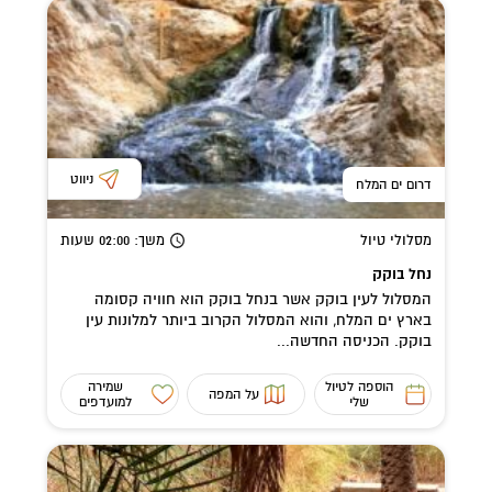
ניווט
דרום ים המלח
מסלולי טיול
משך
: 02:00
שעות
נחל בוקק
המסלול לעין בוקק אשר בנחל בוקק הוא חוויה קסומה
בארץ ים המלח, והוא המסלול הקרוב ביותר למלונות עין
בוקק. הכניסה החדשה...
הוספה לטיול
שמירה
על המפה
שלי
למועדפים