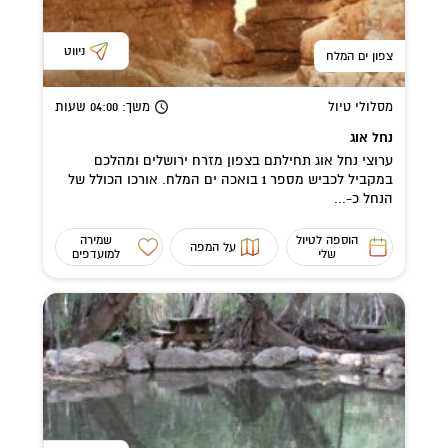
ניווט
צפון ים המלח
מסלולי טיול
משך
: 04:00
שעות
נחל אוג
ערוצי נחל אוג תחילתם בצפון מזרח ירושלים ומהלכם
במקביל לכביש מספר 1 בואכה ים המלח. אורכו הכולל של
הנחל כ-...
הוספה לטיול
שמירה
על המפה
שלי
למועדפים