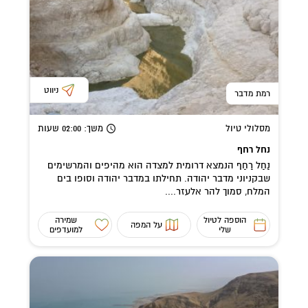
ניווט
רמת מדבר
מסלולי טיול
משך
: 02:00
שעות
נחל רחף
נַחַל רַחַף הנמצא דרומית למצדה הוא מהיפים והמרשימים
שבקניוני מדבר יהודה. תחילתו במדבר יהודה וסופו בים
המלח, סמוך להר אלעזר....
הוספה לטיול
שמירה
על המפה
שלי
למועדפים