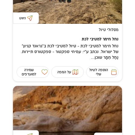
ניווט
מסלולי טיול
נחל חימר למטיבי לכת
נחל חימר למטיבי לכת - טיול למטיבי לכת ב"גראנד קניון"
של ישראל. נכתב ע"י: עמיחי ספקטור - ספקטורס תיירות.
נַחַל חֵמָר שוכן...
הוספה לטיול
שמירה
על המפה
שלי
למועדפים