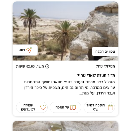
ניווט
צפון ים המלח
מסלולי טיול
משך
: 02:00
שעות
מדיר חג'לה לואדי נוחיל
מסלול רגלי מרתק העובר בנופי חוואר וחושף התחתרות
ערוצים במדבר, מי תהום גבוהים, תצפית על כיכר הירדן
ועבר הירדן. על מנת...
הוספה לטיול
שמירה
על המפה
שלי
למועדפים