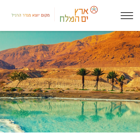
מקום יוצא מגדר הרגיל
לב י
אטר
מתו