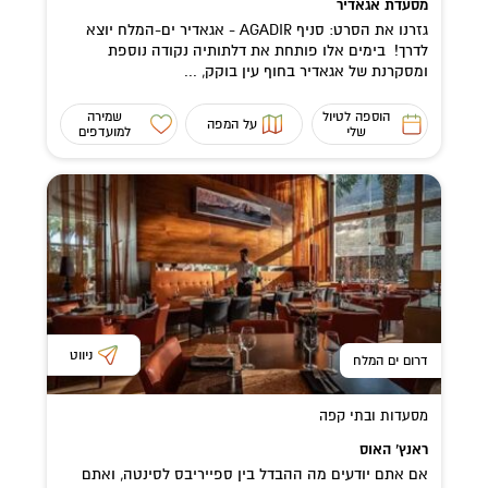
מסעדת אגאדיר
גזרנו את הסרט: סניף AGADIR - אגאדיר ים-המלח יוצא
לדרך! בימים אלו פותחת את דלתותיה נקודה נוספת
ומסקרנת של אגאדיר בחוף עין בוקק, ...
הוספה לטיול
שמירה
על המפה
שלי
למועדפים
ניווט
דרום ים המלח
מסעדות ובתי קפה
ראנץ’ האוס
אם אתם יודעים מה ההבדל בין ספייריבס לסינטה, ואתם