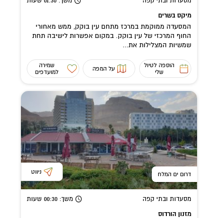
מסעדות ובתי קפה
משך
: 01:30
שעות
מיקס בשרים
המסעדה ממוקמת במרכז מתחם עין בוקק, ממש מאחורי
החוף המרכזי של עין בוקק. במקום אפשרות לישיבה תחת
שמשיות המצלילות את...
הוספה לטיול
שמירה
על המפה
שלי
למועדפים
ניווט
דרום ים המלח
מסעדות ובתי קפה
משך
: 00:30
שעות
מזנון הורדוס