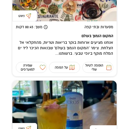
ניווט
מסעדות ובתי קפה
משך
: 00:45
דקות
המקום הנמוך בעולם
אנחנו מציעים ארוחות בוקר בריאות וטריות, מהחקלאי אל
הצלחת. צימר ‘המקום הנמוך בעולם’ שבנאות הכיכר ליד ים
המלח מוקף ביופי טבעי. ברשותנו...
הוספה לטיול
שמירה
על המפה
שלי
למועדפים
ניווט