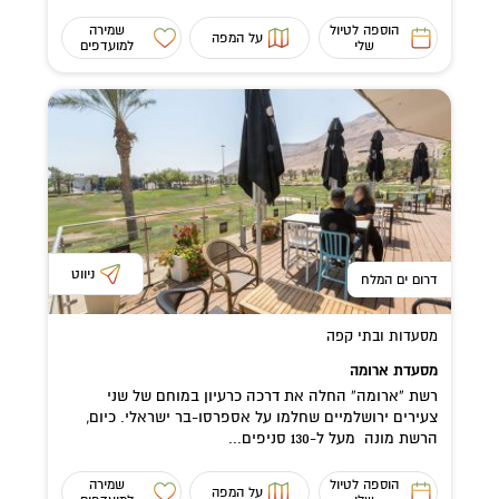
הוספה לטיול
שמירה
על המפה
שלי
למועדפים
ניווט
דרום ים המלח
מסעדות ובתי קפה
מסעדת ארומה
רשת “ארומה” החלה את דרכה כרעיון במוחם של שני
צעירים ירושלמיים שחלמו על אספרסו-בר ישראלי. כיום,
הרשת מונה מעל ל-130 סניפים...
הוספה לטיול
שמירה
על המפה