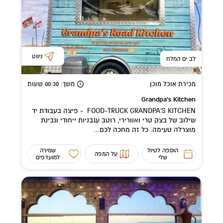
ניווט
לב ים המלח
מכירת אוכל מוכן
משך
: 00:30
שעות
Grandpa's Kitchen
FOOD-TRUCK GRANDPA'S KITCHEN - פיצה בעבודת יד
שילוב של בצק טרי ואוורירי, רוטב עגבניות ייחודי וגבינת
מוצרלה טעימה. כל זה מחכה לכם...
הוספה לטיול
שמירה
על המפה
שלי
למועדפים