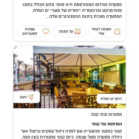
מסעדת הורדוס המפורסמת היא סופר מזנון הכולל בתוכו
סופרמרקט ופרפומריה ייחודית של מוצרי ים המלח,
המסעדה מוכרת בזכות ההמבורגרים שלה...
הוספה לטיול
שמירה
על המפה
שלי
למועדפים
ניווט
דרום ים המלח
מסעדות ובתי קפה
המרפסת של קותי
קוטי במקור מהונגריה שם למדה ניהול עסקים ובישול ואף
ניהלה מסעדה משל עצמה. כיום קוטי מתגוררת בעין תמר,