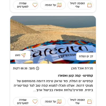
הוספה לטיול
שמירה
על המפה
שלי
למועדפים
ניווט
לב ים המלח
מכירת אוכל מוכן
משך
: 00:30
דקות
קפסיטו- קפה קטן ואסאדו
קפסיטו ים המלח, פוד טראק טיפה דרומה מהמחסום של
מצוקי דרגות. אצלנו תוכלו למצוא קפה טוב לצד קונדיטוריה
ביתית. סנדוויץ'/צלחת אסאדו בבישול ארוך...
הוספה לטיול
שמירה
על המפה
שלי
למועדפים