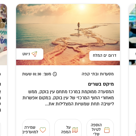
ניווט
דרום ים המלח
מסעדות ובתי קפה
משך
: 01:30
שעות
מ
מיקס בשרים
ה
המסעדה ממוקמת במרכז מתחם עין בוקק, ממש
א
מאחורי החוף המרכזי של עין בוקק. במקום אפשרות
מ
לישיבה תחת שמשיות המצלילות את...
ש
ב
הוספה
על
שמירה
לטיול
המפה
למועדפים
שלי