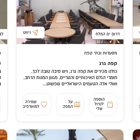
ניווט
דרום ים המלח
לב
מסעדות ובתי קפה
ח
קפה גרג
ק
כולנו מכירים את קפה גרג, ויש סיבה טובה לכך.
ב
חומרי הגלם האיכותיים והטריים, מגוון המנות הרחב,
ק
ואולי אלה הטעמים הישראליים שפשוט...
ב
הוספה
על
שמירה
לטיול
המפה
למועדפים
שלי