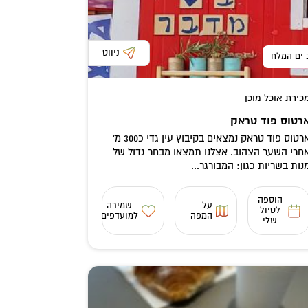
ניווט
 ים המלח
כירת אוכל מוכן
רטוס פוד טראק
ארטוס פוד טראק נמצאים בקיבוץ עין גדי כ300 מ'
חרי השער הצהוב. אצלנו תמצאו מבחר גדול של
נות בשריות כגון: המבורגר...
הוספה
על
שמירה
לטיול
המפה
למועדפים
שלי