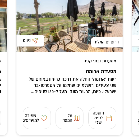
ניווט
דרום ים המלח
מסעדות ובתי קפה
מ
מסעדת ארומה
מ
רשת “ארומה” החלה את דרכה כרעיון במוחם של
שני צעירים ירושלמיים שחלמו על אספרסו-בר
י
ישראלי. כיום, הרשת מונה מעל ל-130 סניפים...
נ
הוספה
על
שמירה
לטיול
המפה
למועדפים
שלי