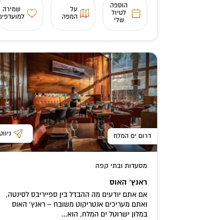
הוספה
על
שמירה
לטיול
המפה
למועדפים
שלי
ניווט
דרום ים המלח
מסעדות ובתי קפה
ראנץ’ האוס
אם אתם יודעים מה ההבדל בין ספייריבס לסינטה,
ואתם מעריכים אנטריקוט משובח – ראנץ’ האוס
במלון ישרוטל ים המלח, הוא...