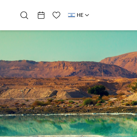
רשימת מועדפים
HE
RU
EN
דרום ים המלח
אטרקציות וסדנאות
קארמה - סטודיו…