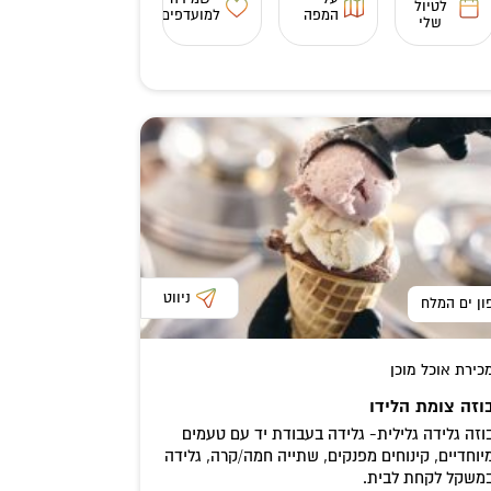
לטיול
המפה
למועדפים
שלי
ניווט
ון ים המלח
כירת אוכל מוכן
וזה צומת הלידו
וזה גלידה גלילית- גלידה בעבודת יד עם טעמים
יוחדיים, קינוחים מפנקים, שתייה חמה/קרה, גלידה
משקל לקחת לבית.