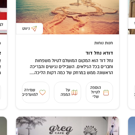
לב
ניווט
חנות נוחות
מ
דודא נחל דוד
א
נחל דוד הוא המקום המושלם לטיול משפחות
וחברים בכל הגילאים. השבילים נגישים והבריכה
א
הראשונה ממש במרחק של כמה דקות הליכה....
מ
הוספה
על
שמירה
לטיול
המפה
למועדפים
שלי