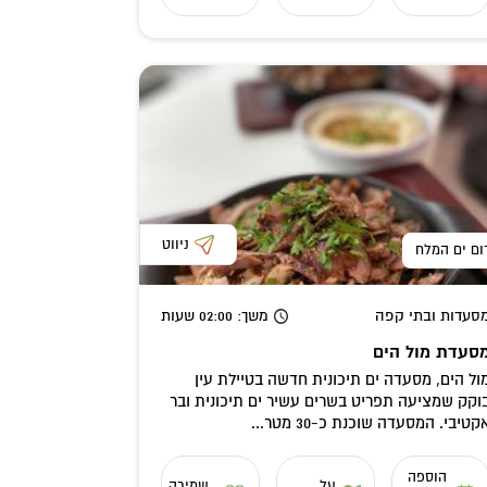
ניווט
ום ים המלח
סעדות ובתי קפה
משך
: 02:00
שעות
סעדת מול הים
ול הים, מסעדה ים תיכונית חדשה בטיילת עין
וקק שמציעה תפריט בשרים עשיר ים תיכונית ובר
קטיבי. המסעדה שוכנת כ-30 מטר...
הוספה
על
שמירה