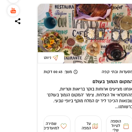
ניווט
סעדות ובתי קפה
משך
: 00:45
דקות
מקום הנמוך בעולם
נחנו מציעים ארוחות בוקר בריאות וטריות,
החקלאי אל הצלחת. צימר ‘המקום הנמוך בעולם’
בנאות הכיכר ליד ים המלח מוקף ביופי טבעי.
רשותנו...
הוספה
על
שמירה
לטיול
המפה
למועדפים
שלי