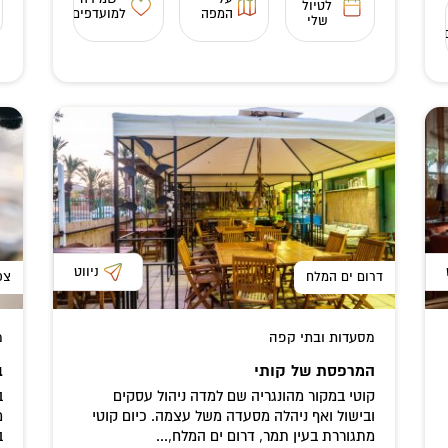
לטיול
המפה
למועדפים
שלי
ניווט
דרום ים המלח
צפ
מסעדות ובתי קפה
מ
המרפסת של קותי
ב
קוטי במקור מהונגריה שם למדה ניהול עסקים
ב
ובישול ואף ניהלה מסעדה משל עצמה. כיום קוטי
מ
מתגוררת בעין תמר, דרום ים המלח,...
ב