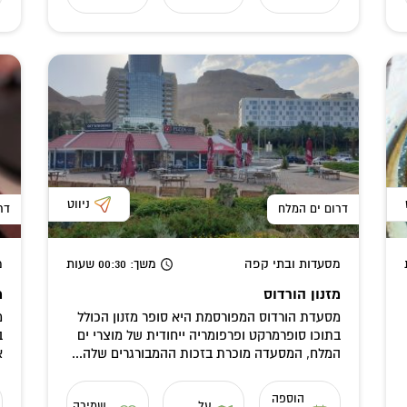
ניווט
דרום ים המלח
דר
מסעדות ובתי קפה
משך
: 00:30
שעות
מ
מזנון הורדוס
מ
מסעדת הורדוס המפורסמת היא סופר מזנון הכולל
מ
בתוכו סופרמרקט ופרפומריה ייחודית של מוצרי ים
ב
המלח, המסעדה מוכרת בזכות ההמבורגרים שלה...
א
הוספה
על
שמירה