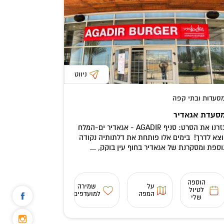
ניווט
סעדות ובתי קפה
סעדת אגאדיר
גזרנו את הסרט: סניף AGADIR - אגאדיר ים-המלח
וצא לדרך! בימים אלו פותחת את דלתותיה נקודה
וספת ומסקרנת של אגאדיר בחוף עין בוקק, ...
הוספה
על
שמירה
לטיול
המפה
למועדפים
שלי