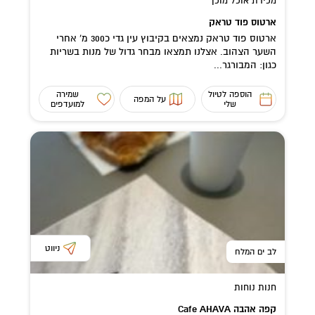
מכירת אוכל מוכן
ארטוס פוד טראק
ארטוס פוד טראק נמצאים בקיבוץ עין גדי כ300 מ' אחרי
השער הצהוב. אצלנו תמצאו מבחר גדול של מנות בשריות
כגון: המבורגר...
הוספה לטיול
שמירה
על המפה
שלי
למועדפים
ניווט
לב ים המלח
חנות נוחות
קפה אהבה Cafe AHAVA