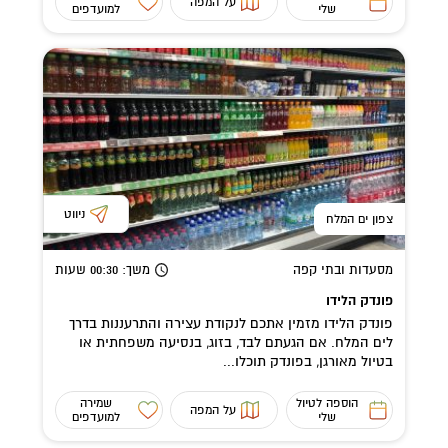
על המפה
שלי
למועדפים
ניווט
צפון ים המלח
מסעדות ובתי קפה
משך
: 00:30
שעות
פונדק הלידו
פונדק הלידו מזמין אתכם לנקודת עצירה והתרעננות בדרך
לים המלח. אם הגעתם לבד, בזוג, בנסיעה משפחתית או
בטיול מאורגן, בפונדק תוכלו...
הוספה לטיול
שמירה
על המפה
שלי
למועדפים