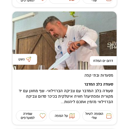
שלי
למועדפים
ניווט
דרום ים המלח
מסעדות ובתי קפה
סעודה בלב המדבר
סעודה בלב המדבר עם צביקה הברזילאי- שף מחונן עם יד
מקורית ומפתיעה! חוויה איטלקית בכיכר סדום צביקה
הברזילאי מזמין אתכם ליהנות...
הוספה לטיול
שמירה
על המפה
שלי
למועדפים