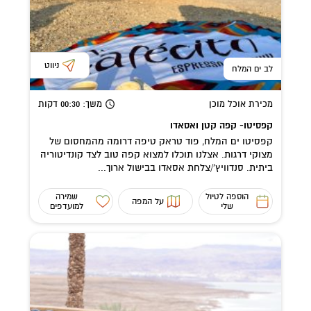
ניווט
לב ים המלח
מכירת אוכל מוכן
משך
: 00:30
דקות
קפסיטו- קפה קטן ואסאדו
קפסיטו ים המלח, פוד טראק טיפה דרומה מהמחסום של
מצוקי דרגות. אצלנו תוכלו למצוא קפה טוב לצד קונדיטוריה
ביתית. סנדוויץ'/צלחת אסאדו בבישול ארוך...
הוספה לטיול
שמירה
על המפה
שלי
למועדפים