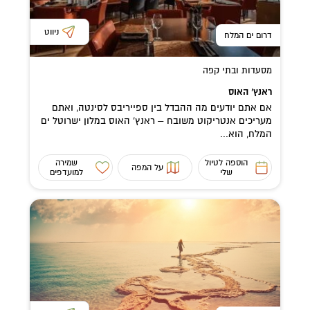
ניווט
דרום ים המלח
מסעדות ובתי קפה
ראנץ’ האוס
אם אתם יודעים מה ההבדל בין ספייריבס לסינטה, ואתם
מעריכים אנטריקוט משובח – ראנץ’ האוס במלון ישרוטל ים
המלח, הוא...
הוספה לטיול
שמירה
על המפה
שלי
למועדפים