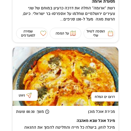
מסעדת ארומה
רשת “ארומה” החלה את דרכה כרעיון במוחם של שני
צעירים ירושלמיים שחלמו על אספרסו-בר ישראלי. כיום,
הרשת מונה מעל ל-130 סניפים...
הוספה לטיול
שמירה
על המפה
שלי
למועדפים
ניווט
דרום ים המלח
מכירת אוכל מוכן
משך
: 00:30
שעות
מיכל אוכל שבא מאהבה
מיכל לוזון, בישלה כל חייה והחליטה להפוך את ההנאה