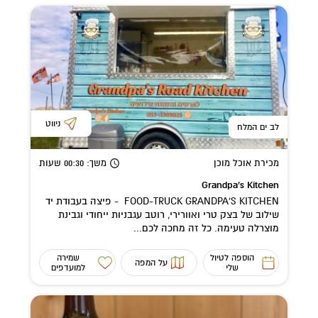
ניווט
לב ים המלח
מכירת אוכל מוכן
משך
: 00:30
שעות
Grandpa's Kitchen
FOOD-TRUCK GRANDPA'S KITCHEN - פיצה בעבודת יד
שילוב של בצק טרי ואוורירי, רוטב עגבניות ייחודי וגבינת
מוצרלה טעימה. כל זה מחכה לכם...
הוספה לטיול
שמירה
על המפה
שלי
למועדפים