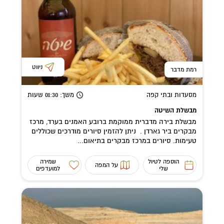
ניווט
רמת מדבר
מסעדות ובתי קפה
משך
: 01:30
שעות
מבשלת השיטה
מבשלת בירה מדברית ממוקמת ברובע האמנים בערד, מרכז
מבקרים ביר גארדן . ניתן להזמין סיורים מודרכים שכוללים
טעימות. סיורים במרכז מבקרים בתיאום...
הוספה לטיול
שמירה
על המפה
שלי
למועדפים