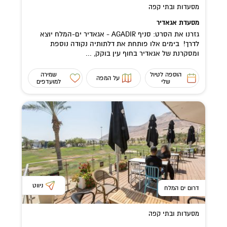
מסעדות ובתי קפה
מסעדת אגאדיר
גזרנו את הסרט: סניף AGADIR - אגאדיר ים-המלח יוצא
לדרך! בימים אלו פותחת את דלתותיה נקודה נוספת
ומסקרנת של אגאדיר בחוף עין בוקק, ...
הוספה לטיול
שמירה
על המפה
שלי
למועדפים
ניווט
דרום ים המלח
מסעדות ובתי קפה