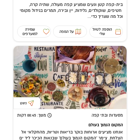
בית-קפה קטן ונעים שמציע קפה מעולה, שתיה קרה,
חטיפים, שוקולדים, גלידות, יין ובירה, תמרים בגידול מקומי
וכל מה שצריך כדי...
הוספה לטיול
שמירה
על המפה
שלי
למועדפים
ניווט
מסעדות ובתי קפה
משך
: 00:45
דקות
המקום הנמוך בעולם
אנחנו מציעים ארוחות בוקר בריאות וטריות, מהחקלאי אל
הצלחת. צימר ‘המקום הנמוך בעולם’ שבנאות הכיכר ליד ים