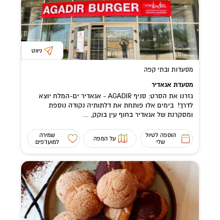
ניווט
מסעדות ובתי קפה
מסעדת אגאדיר
גזרנו את הסרט: סניף AGADIR - אגאדיר ים-המלח יוצא
לדרך! בימים אלו פותחת את דלתותיה נקודה נוספת
ומסקרנת של אגאדיר בחוף עין בוקק, ...
הוספה לטיול
שמירה
על המפה
שלי
למועדפים