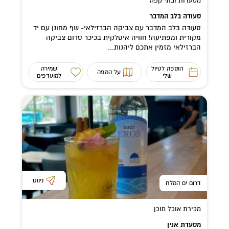
מסעדות ובתי קפה
סעודה בלב המדבר
סעודה בלב המדבר עם צביקה הברזילאי- שף מחונן עם יד
מקורית ומפתיעה! חוויה איטלקית בכיכר סדום צביקה
הברזילאי מזמין אתכם ליהנות...
הוספה לטיול
שמירה
על המפה
שלי
למועדפים
ניווט
דרום ים המלח
מכירת אוכל מוכן
מסעדת אנין