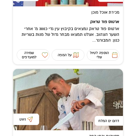
מכירת אוכל מוכן
ארטוס פוד טראק
ארטוס פוד טראק נמצאים בקיבוץ עין גדי כ300 מ' אחרי
השער הצהוב. אצלנו תמצאו מבחר גדול של מנות בשריות
כגון: המבורגר...
הוספה לטיול
שמירה
על המפה
שלי
למועדפים
ניווט
דרום ים המלח