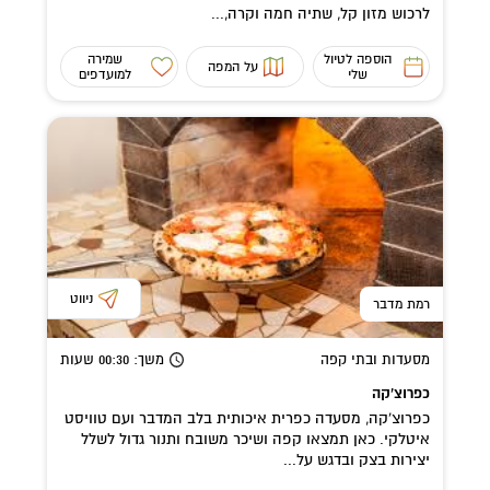
לרכוש מזון קל, שתיה חמה וקרה,...
הוספה לטיול
שמירה
על המפה
שלי
למועדפים
ניווט
רמת מדבר
מסעדות ובתי קפה
משך
: 00:30
שעות
כפרוצ'קה
כפרוצ'קה, מסעדה כפרית איכותית בלב המדבר ועם טוויסט
איטלקי. כאן תמצאו קפה ושיכר משובח ותנור גדול לשלל
יצירות בצק ובדגש על...