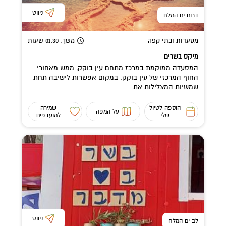
ניווט
דרום ים המלח
מסעדות ובתי קפה
משך
: 01:30
שעות
מיקס בשרים
המסעדה ממוקמת במרכז מתחם עין בוקק, ממש מאחורי
החוף המרכזי של עין בוקק. במקום אפשרות לישיבה תחת
שמשיות המצלילות את...
הוספה לטיול
שמירה
על המפה
שלי
למועדפים
ניווט
לב ים המלח