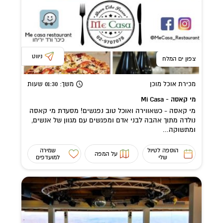
ניווט
צפון ים המלח
מכירת אוכל מוכן
משך
: 01:30
שעות
מי קאסה - Mi Casa
מי קאסה - כשאווירה ואוכל טוב נפגשים! מסעדת מי קאסה
נולדה מתוך אהבה לבני אדם ומפגשים עם מגוון של אנשים,
ומתשוקה...
הוספה לטיול
שמירה
על המפה
שלי
למועדפים