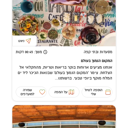
ניווט
מסעדות ובתי קפה
משך
: 00:45
דקות
המקום הנמוך בעולם
אנחנו מציעים ארוחות בוקר בריאות וטריות, מהחקלאי אל
הצלחת. צימר ‘המקום הנמוך בעולם’ שבנאות הכיכר ליד ים
המלח מוקף ביופי טבעי. ברשותנו...
הוספה לטיול
שמירה
על המפה
שלי
למועדפים