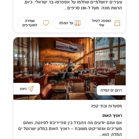
צעירים ירושלמיים שחלמו על אספרסו-בר ישראלי. כיום,
הרשת מונה מעל ל-130 סניפים...
הוספה לטיול
שמירה
על המפה
שלי
למועדפים
ניווט
דרום ים המלח
מסעדות ובתי קפה
ראנץ’ האוס
אם אתם יודעים מה ההבדל בין ספייריבס לסינטה, ואתם
מעריכים אנטריקוט משובח – ראנץ’ האוס במלון ישרוטל ים
המלח, הוא...