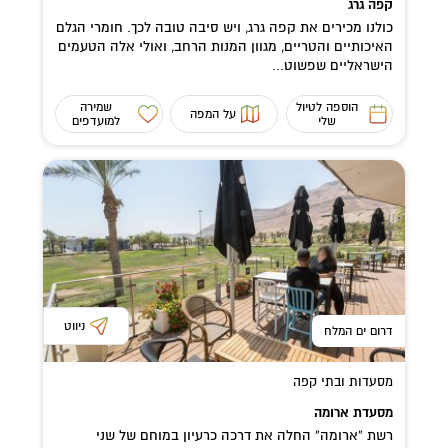
קפה גרג
כולנו מכירים את קפה גרג, ויש סיבה טובה לכך. חומרי הגלם
האיכותיים והטריים, מגוון המנות הרחב, ואולי אלה הטעמים
הישראליים שפשוט...
הוספה לטיול
שמירה
על המפה
שלי
למועדפים
ניווט
דרום ים המלח
מסעדות ובתי קפה
מסעדת ארומה
רשת “ארומה” החלה את דרכה כרעיון במוחם של שני