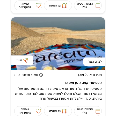
הוספה לטיול
שמירה
על המפה
שלי
למועדפים
ניווט
לב ים המלח
מכירת אוכל מוכן
משך
: 00:30
דקות
קפסיטו- קפה קטן ואסאדו
קפסיטו ים המלח, פוד טראק טיפה דרומה מהמחסום של
מצוקי דרגות. אצלנו תוכלו למצוא קפה טוב לצד קונדיטוריה
ביתית. סנדוויץ'/צלחת אסאדו בבישול ארוך...
הוספה לטיול
שמירה
על המפה
שלי
למועדפים