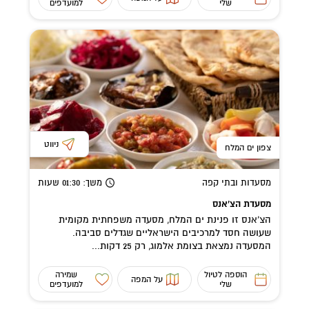
שלי
למועדפים
ניווט
צפון ים המלח
מסעדות ובתי קפה
משך
: 01:30
שעות
מסעדת הצ'אנס
הצ’אנס זו פנינת ים המלח, מסעדה משפחתית מקומית
שעושה חסד למרכיבים הישראליים שגדלים סביבה.
המסעדה נמצאת בצומת אלמוג, רק 25 דקות...
הוספה לטיול
שמירה
על המפה
שלי
למועדפים