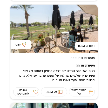
ניווט
דרום ים המלח
מסעדות ובתי קפה
מסעדת ארומה
רשת “ארומה” החלה את דרכה כרעיון במוחם של שני
צעירים ירושלמיים שחלמו על אספרסו-בר ישראלי. כיום,
הרשת מונה מעל ל-130 סניפים...
הוספה לטיול
שמירה
על המפה
שלי
למועדפים