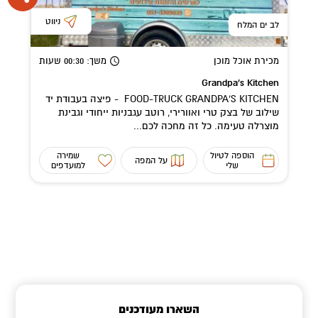
ניווט
לב ים המלח
מכירת אוכל מוכן
משך
: 00:30
שעות
Grandpa's Kitchen
FOOD-TRUCK GRANDPA'S KITCHEN - פיצה בעבודת יד
שילוב של בצק טרי ואוורירי, רוטב עגבניות ייחודי וגבינת
מוצרלה טעימה. כל זה מחכה לכם...
הוספה לטיול
שמירה
על המפה
שלי
למועדפים
השארו מעודכנים