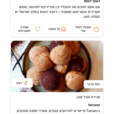
ראנץ’ האוס
אם אתם יודעים מה ההבדל בין ספייריבס לסינטה, ואתם
מעריכים אנטריקוט משובח – ראנץ’ האוס במלון ישרוטל ים
המלח, הוא...
הוספה לטיול
שמירה
על המפה
שלי
למועדפים
ניווט
רמת מדבר
מכירת אוכל מוכן
Tamarys
Tamary's קייטרינג לאירועים קטנים, מארזי מתנה מפנקים,