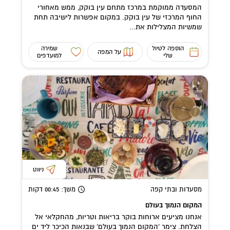
המסעדה ממוקמת במרכז מתחם עין בוקק, ממש מאחורי
החוף המרכזי של עין בוקק. במקום אפשרות לישיבה תחת
שמשיות המצלילות את...
הוספה לטיול
שמירה
על המפה
שלי
למועדפים
ניווט
מסעדות ובתי קפה
משך
: 00:45
דקות
המקום הנמוך בעולם
אנחנו מציעים ארוחות בוקר בריאות וטריות, מהחקלאי אל
הצלחת. צימר ‘המקום הנמוך בעולם’ שבנאות הכיכר ליד ים