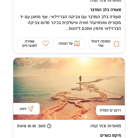
מסעדות ובתי קפה
סעודה בלב המדבר
סעודה בלב המדבר עם צביקה הברזילאי- שף מחונן עם יד
מקורית ומפתיעה! חוויה איטלקית בכיכר סדום צביקה
הברזילאי מזמין אתכם ליהנות...
הוספה לטיול
שמירה
על המפה
שלי
למועדפים
ניווט
דרום ים המלח
מסעדות ובתי קפה
משך
: 01:30
שעות
מיקס בשרים