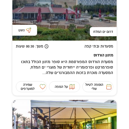
ניווט
דרום ים המלח
מסעדות ובתי קפה
משך
: 00:30
שעות
מזנון הורדוס
מסעדת הורדוס המפורסמת היא סופר מזנון הכולל בתוכו
סופרמרקט ופרפומריה ייחודית של מוצרי ים המלח,
המסעדה מוכרת בזכות ההמבורגרים שלה...
הוספה לטיול
שמירה
על המפה
שלי
למועדפים