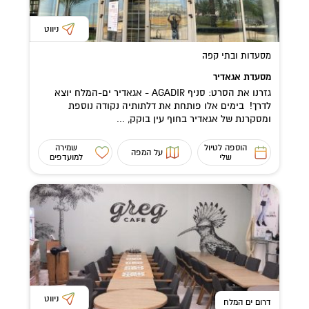
ניווט
מסעדות ובתי קפה
מסעדת אגאדיר
גזרנו את הסרט: סניף AGADIR - אגאדיר ים-המלח יוצא
לדרך! בימים אלו פותחת את דלתותיה נקודה נוספת
ומסקרנת של אגאדיר בחוף עין בוקק, ...
הוספה לטיול
שמירה
על המפה
שלי
למועדפים
ניווט
דרום ים המלח