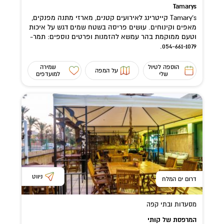
Tamarys
Tamary's קייטרינג לאירועים קטנים, מארזי מתנה מפנקים,
מאפים וקינוחים. עושים פריסה בשטח שמים דגש על איכות
וטעם ממוקמת בהר עמשא להזמנות ופרטים נוספים: תמר-
054-661-1079.
הוספה לטיול
שמירה
על המפה
שלי
למועדפים
ניווט
דרום ים המלח
מסעדות ובתי קפה
המרפסת של קותי