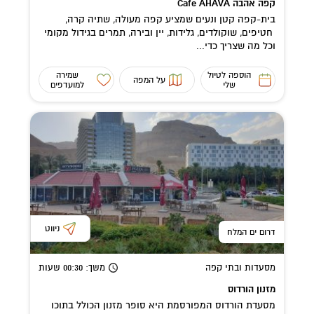
קפה אהבה Cafe AHAVA
בית-קפה קטן ונעים שמציע קפה מעולה, שתיה קרה,
חטיפים, שוקולדים, גלידות, יין ובירה, תמרים בגידול מקומי
וכל מה שצריך כדי...
הוספה לטיול
שמירה
על המפה
שלי
למועדפים
ניווט
דרום ים המלח
מסעדות ובתי קפה
משך
: 00:30
שעות
מזנון הורדוס
מסעדת הורדוס המפורסמת היא סופר מזנון הכולל בתוכו