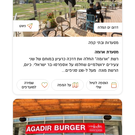
ניווט
דרום ים המלח
מסעדות ובתי קפה
מסעדת ארומה
רשת “ארומה” החלה את דרכה כרעיון במוחם של שני
צעירים ירושלמיים שחלמו על אספרסו-בר ישראלי. כיום,
הרשת מונה מעל ל-130 סניפים...
הוספה לטיול
שמירה
על המפה
שלי
למועדפים