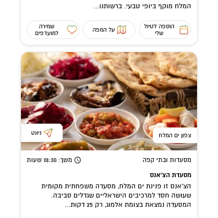
המלח מוקף ביופי טבעי. ברשותנו...
הוספה לטיול
שמירה
על המפה
שלי
למועדפים
ניווט
צפון ים המלח
מסעדות ובתי קפה
משך
: 01:30
שעות
מסעדת הצ'אנס
הצ’אנס זו פנינת ים המלח, מסעדה משפחתית מקומית
שעושה חסד למרכיבים הישראליים שגדלים סביבה.
המסעדה נמצאת בצומת אלמוג, רק 25 דקות...