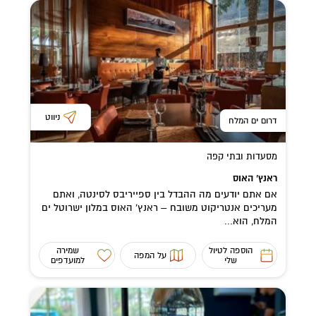
ניווט
דרום ים המלח
מסעדות ובתי קפה
ראנץ’ האוס
אם אתם יודעים מה ההבדל בין ספייריבס לסינטה, ואתם
מעריכים אנטריקוט משובח – ראנץ’ האוס במלון ישרוטל ים
המלח, הוא...
הוספה לטיול
שמירה
על המפה
שלי
למועדפים