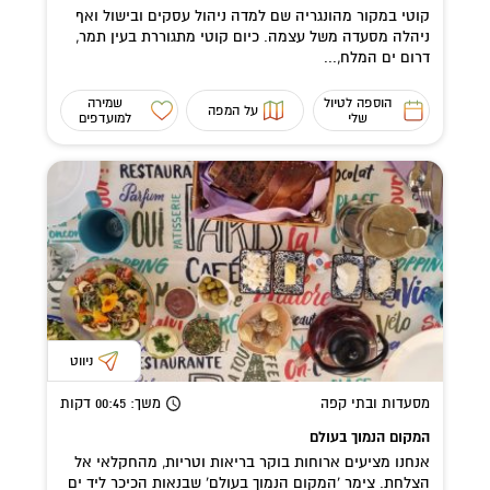
קוטי במקור מהונגריה שם למדה ניהול עסקים ובישול ואף
ניהלה מסעדה משל עצמה. כיום קוטי מתגוררת בעין תמר,
דרום ים המלח,...
הוספה לטיול
שמירה
על המפה
שלי
למועדפים
ניווט
מסעדות ובתי קפה
משך
: 00:45
דקות
המקום הנמוך בעולם
אנחנו מציעים ארוחות בוקר בריאות וטריות, מהחקלאי אל
הצלחת. צימר ‘המקום הנמוך בעולם’ שבנאות הכיכר ליד ים