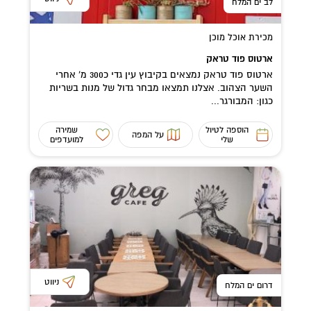
לב ים המלח
מכירת אוכל מוכן
ארטוס פוד טראק
ארטוס פוד טראק נמצאים בקיבוץ עין גדי כ300 מ' אחרי
השער הצהוב. אצלנו תמצאו מבחר גדול של מנות בשריות
כגון: המבורגר...
הוספה לטיול
שמירה
על המפה
שלי
למועדפים
ניווט
דרום ים המלח