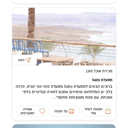
ניווט
מכירת אוכל מוכן
מסעדת Salty
ברוכים הבאים למסעדת Salty.מסעדת פופ-אפ יוונית, פנינה
בלב ים המלח!אנו מזמינים אתכם לחוויה קולינרית בלתי
נשכחת, עם מנות משובחות מחומרי...
הוספה לטיול
שמירה
על המפה
שלי
למועדפים