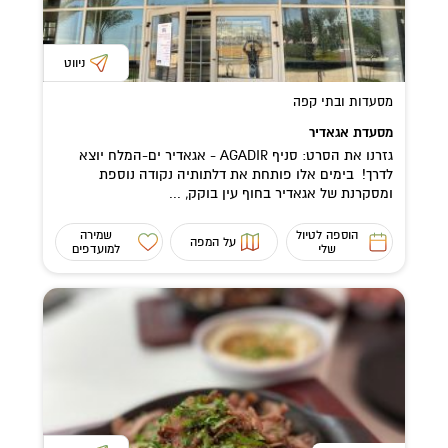
ניווט
מסעדות ובתי קפה
מסעדת אגאדיר
גזרנו את הסרט: סניף AGADIR - אגאדיר ים-המלח יוצא
לדרך! בימים אלו פותחת את דלתותיה נקודה נוספת
ומסקרנת של אגאדיר בחוף עין בוקק, ...
הוספה לטיול
שמירה
על המפה
שלי
למועדפים