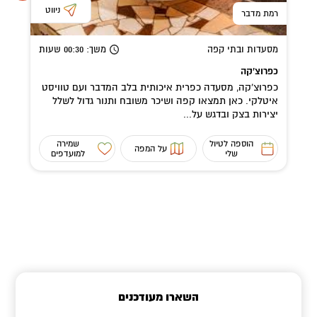
ניווט
רמת מדבר
מסעדות ובתי קפה
משך
: 00:30
שעות
כפרוצ'קה
כפרוצ'קה, מסעדה כפרית איכותית בלב המדבר ועם טוויסט
איטלקי. כאן תמצאו קפה ושיכר משובח ותנור גדול לשלל
יצירות בצק ובדגש על...
הוספה לטיול
שמירה
על המפה
שלי
למועדפים
השארו מעודכנים