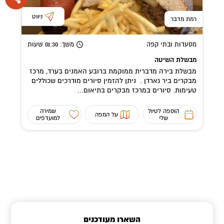
ניווט
רמת מדבר
מסעדות ובתי קפה
משך
: 01:30
שעות
מבשלת השיטה
מבשלת בירה מדברית ממוקמת ברובע האמנים בערד, מרכז
מבקרים ביר גארדן . ניתן להזמין סיורים מודרכים שכוללים
טעימות. סיורים במרכז מבקרים בתיאום...
הוספה לטיול
שמירה
על המפה
שלי
למועדפים
השארו מעודכנים