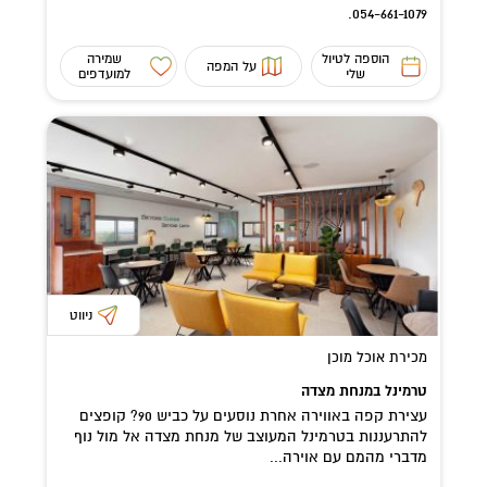
054-661-1079.
הוספה לטיול
שמירה
על המפה
שלי
למועדפים
ניווט
מכירת אוכל מוכן
טרמינל במנחת מצדה
עצירת קפה באווירה אחרת נוסעים על כביש 90? קופצים
להתרעננות בטרמינל המעוצב של מנחת מצדה אל מול נוף
מדברי מהמם עם אוירה...