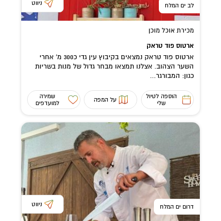
ניווט
לב ים המלח
מכירת אוכל מוכן
ארטוס פוד טראק
ארטוס פוד טראק נמצאים בקיבוץ עין גדי כ300 מ' אחרי
השער הצהוב. אצלנו תמצאו מבחר גדול של מנות בשריות
כגון: המבורגר...
הוספה לטיול
שמירה
על המפה
שלי
למועדפים
ניווט
דרום ים המלח