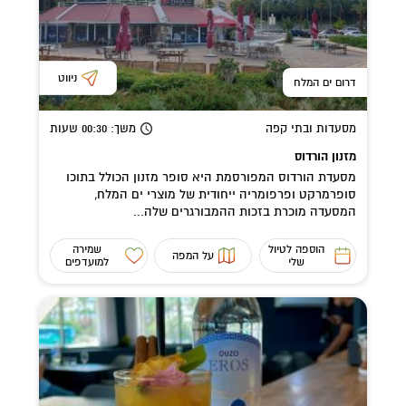
ניווט
דרום ים המלח
מסעדות ובתי קפה
משך
: 00:30
שעות
מזנון הורדוס
מסעדת הורדוס המפורסמת היא סופר מזנון הכולל בתוכו
סופרמרקט ופרפומריה ייחודית של מוצרי ים המלח,
המסעדה מוכרת בזכות ההמבורגרים שלה...
הוספה לטיול
שמירה
על המפה
שלי
למועדפים