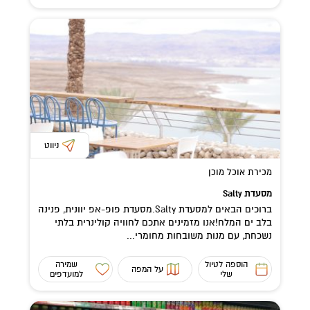
ניווט
מכירת אוכל מוכן
מסעדת Salty
ברוכים הבאים למסעדת Salty.מסעדת פופ-אפ יוונית, פנינה
בלב ים המלח!אנו מזמינים אתכם לחוויה קולינרית בלתי
נשכחת, עם מנות משובחות מחומרי...
הוספה לטיול
שמירה
על המפה
שלי
למועדפים