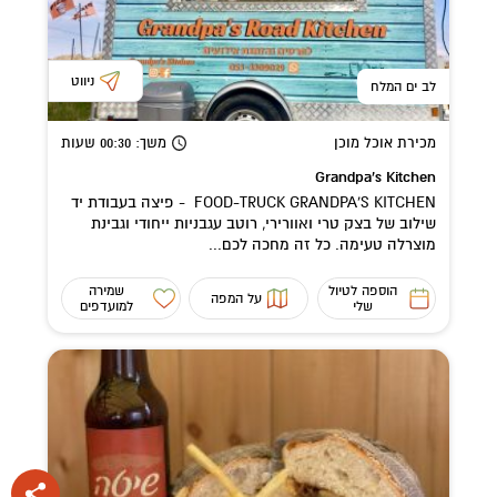
ניווט
לב ים המלח
מכירת אוכל מוכן
משך
: 00:30
שעות
Grandpa's Kitchen
FOOD-TRUCK GRANDPA'S KITCHEN - פיצה בעבודת יד
שילוב של בצק טרי ואוורירי, רוטב עגבניות ייחודי וגבינת
מוצרלה טעימה. כל זה מחכה לכם...
הוספה לטיול
שמירה
על המפה
שלי
למועדפים