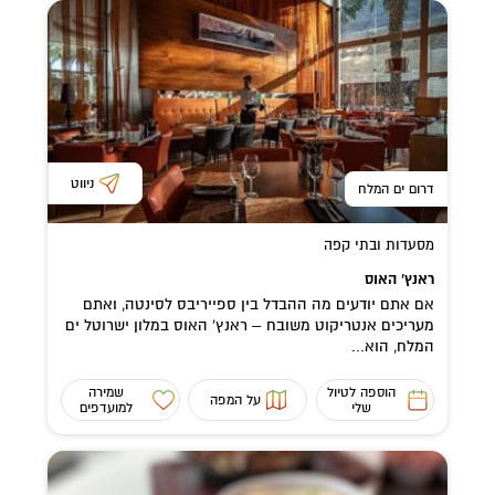
ניווט
דרום ים המלח
מסעדות ובתי קפה
ראנץ’ האוס
אם אתם יודעים מה ההבדל בין ספייריבס לסינטה, ואתם
מעריכים אנטריקוט משובח – ראנץ’ האוס במלון ישרוטל ים
המלח, הוא...
הוספה לטיול
שמירה
על המפה
שלי
למועדפים