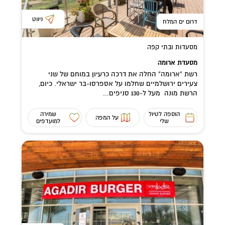
ניווט
דרום ים המלח
מסעדות ובתי קפה
מסעדת ארומה
רשת “ארומה” החלה את דרכה כרעיון במוחם של שני
צעירים ירושלמיים שחלמו על אספרסו-בר ישראלי. כיום,
הרשת מונה מעל ל-130 סניפים...
הוספה לטיול
שמירה
על המפה
שלי
למועדפים