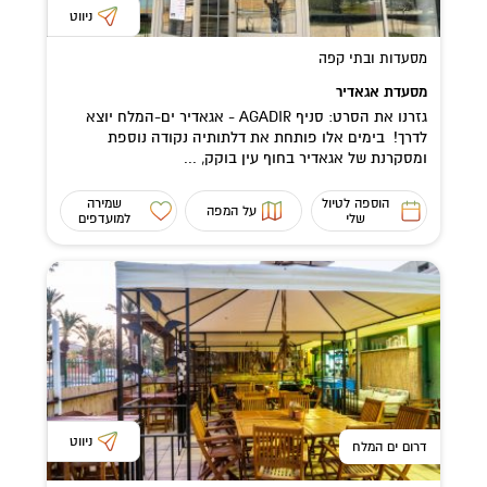
ניווט
מסעדות ובתי קפה
מסעדת אגאדיר
גזרנו את הסרט: סניף AGADIR - אגאדיר ים-המלח יוצא
לדרך! בימים אלו פותחת את דלתותיה נקודה נוספת
ומסקרנת של אגאדיר בחוף עין בוקק, ...
הוספה לטיול
שמירה
על המפה
שלי
למועדפים
ניווט
דרום ים המלח