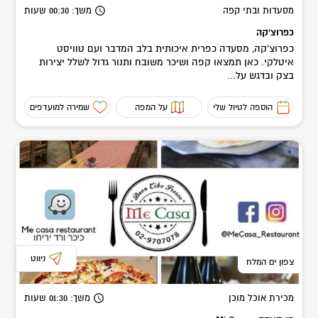
מסעדות ובתי קפה
משך
: 00:30
שעות
כפרוצ'קה
כפרוצ'קה, מסעדה כפרית איכותית בלב המדבר ועם טוויסט
איטלקי. כאן תמצאו קפה ושיכר משובח ותנור גדול לשלל יצירות
בצק ובדגש על...
הוספה לטיול שלי
על המפה
שמירה למועדפים
ניווט
צפון ים המלח
מכירת אוכל מוכן
משך
: 01:30
שעות