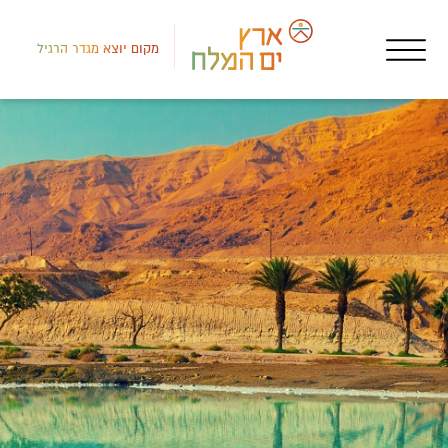
מקום יוצא מגדר הרגיל
לב י
אטר
סימ