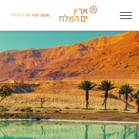
מקום יוצא מגדר הרגיל
לב י
גוף
זמן