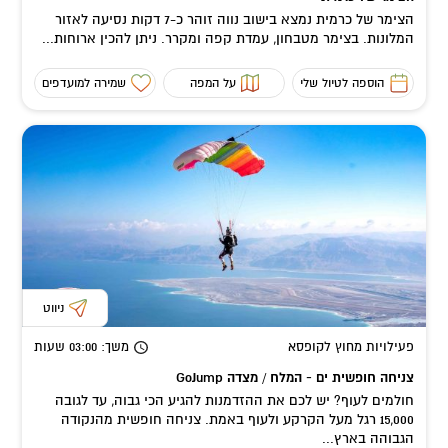
הצימר של כרמית נמצא בישוב נווה זוהר כ-7 דקות נסיעה לאזור
המלונות. בצימר מטבחון, עמדת קפה ומקרר. ניתן להכין ארוחות...
הוספה לטיול שלי
על המפה
שמירה למועדפים
ניווט
פעילויות מחוץ לקופסא
משך
: 03:00
שעות
צניחה חופשית ים - המלח / מצדה GoJump
חולמים לעוף? יש לכם את ההזדמנות להגיע הכי גבוה, עד לגובה
15,000 רגל מעל הקרקע ולעוף באמת. צניחה חופשית מהנקודה
הגבוהה בארץ...