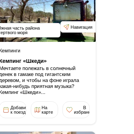
Навигация
жная часть района
ертвого моря
Кемпинги
Кемпинг «Шкеди»
Мечтаете полежать в солнечный
денек в гамаке под гигантским
деревом, и чтобы на фоне играла
какая-нибудь приятная музыка?
Кемпинг «Шкеди»...
Добавить
На
В
к поездке
карте
избранное