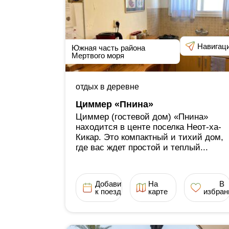
Навигац
Южная часть района
Мертвого моря
отдых в деревне
Циммер «Пнина»
Циммер (гостевой дом) «Пнина»
находится в центе поселка Неот-ха-
Кикар. Это компактный и тихий дом,
где вас ждет простой и теплый...
Добавить
На
В
к поездке
карте
избран