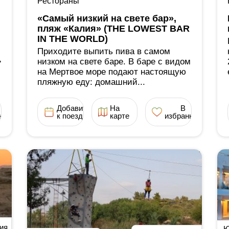
Рестораны
«Самый низкий на свете бар»,
пляж «Калия» (THE LOWEST BAR
IN THE WORLD)
Приходите выпить пива в самом
»
низком на свете баре. В баре с видом
на Мертвое море подают настоящую
пляжную еду: домашний...
Добавить
На
В
ное
к поездке
карте
избранное
ия
Ю