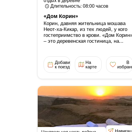
отдых в деревне
Длительность
: 08:00
часов
«Дом Корин»
Корин, давняя жительница мошава
Неот-ха-Кикар, из тех людей, у кого
гостеприимство в крови. «Дом Корин
‒ это деревенская гостиница, на...
Добавить
На
В
к поездке
карте
избран
Навигац
Центральная часть района