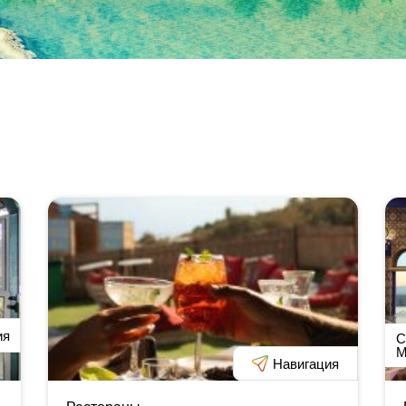
ия
С
М
Навигация