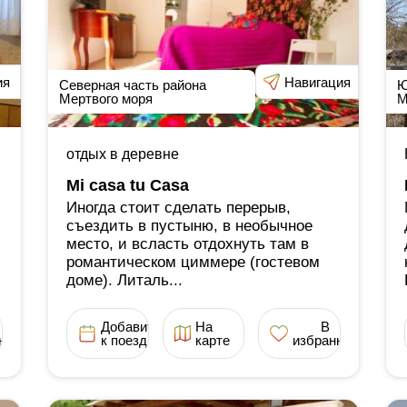
ия
Навигация
Северная часть района
Ю
Мертвого моря
М
отдых в деревне
Mi casa tu Casa
Иногда стоит сделать перерыв,
съездить в пустыню, в необычное
место, и всласть отдохнуть там в
романтическом циммере (гостевом
доме). Литаль...
Добавить
На
В
ное
к поездке
карте
избранное