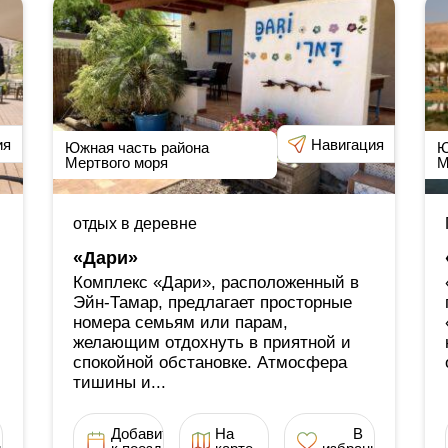
ия
Навигация
Южная часть района
Ю
Мертвого моря
М
отдых в деревне
«Дари»
Комплекс «Дари», расположенный в
Эйн-Тамар, предлагает просторные
номера семьям или парам,
желающим отдохнуть в приятной и
спокойной обстановке. Атмосфера
тишины и...
Добавить
На
В