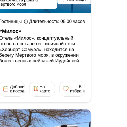
ертвого моря
Гостиницы
Длительность
: 08:00
часов
«Милос»
Отель «Милос», концептуальный
отель в составе гостиничной сети
«Херберт Сэмуэл», находится на
берегу Мертвого моря, в окружении
божественных пейзажей Иудейской...
Добавить
На
В
к поездке
карте
избранное