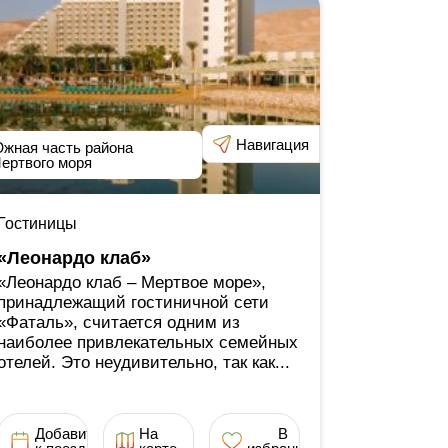
Навигация
жная часть района
ертвого моря
Гостиницы
«Леонардо клаб»
«Леонардо клаб ‒ Мертвое море»,
принадлежащий гостиничной сети
«Фаталь», считается одним из
наиболее привлекательных семейных
отелей. Это неудивительно, так как...
Добавить
На
В