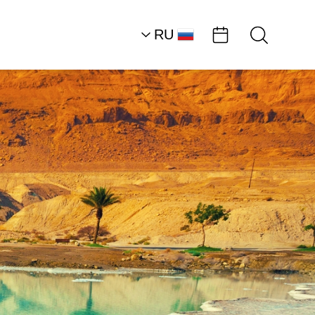
RU
HE
Пустынное плато
достопримечательн
и мастер-классы
Мастер-класс:
творчество и…