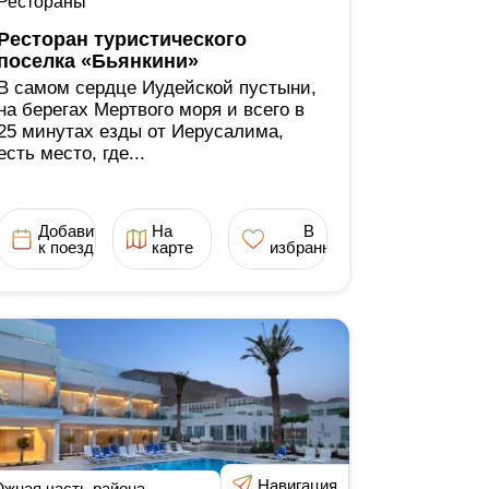
Рестораны
Ресторан туристического
поселка «Бьянкини»
В самом сердце Иудейской пустыни,
на берегах Мертвого моря и всего в
25 минутах езды от Иерусалима,
есть место, где...
Добавить
На
В
к поездке
карте
избранное
Навигация
жная часть района