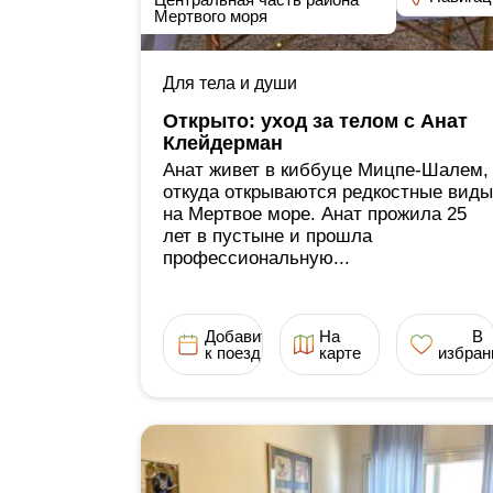
Мертвого моря
Для тела и души
Открыто: уход за телом с Анат
Клейдерман
Анат живет в киббуце Мицпе-Шалем,
откуда открываются редкостные виды
на Мертвое море. Анат прожила 25
лет в пустыне и прошла
профессиональную...
Добавить
На
В
к поездке
карте
избран