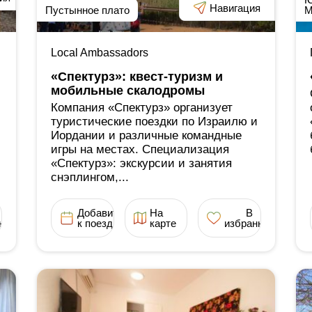
Навигация
Пустынное плато
М
Local Ambassadors
«Спектурз»: квест-туризм и
мобильные скалодромы
Компания «Спектурз» организует
туристические поездки по Израилю и
Иордании и различные командные
игры на местах. Специализация
«Спектурз»: экскурсии и занятия
снэплингом,...
Добавить
На
В
ное
к поездке
карте
избранное