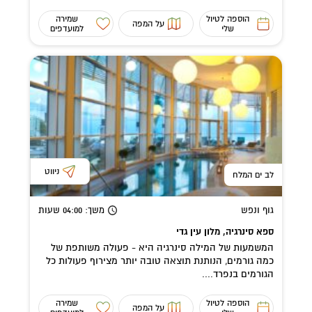
הוספה לטיול
שמירה
על המפה
שלי
למועדפים
ניווט
לב ים המלח
גוף ונפש
משך
: 04:00
שעות
ספא סינרגיה, מלון עין גדי
המשמעות של המילה סינרגיה היא - פעולה משותפת של
כמה גורמים, הנותנת תוצאה טובה יותר מצירוף פעולות כל
הגורמים בנפרד....
הוספה לטיול
שמירה
על המפה