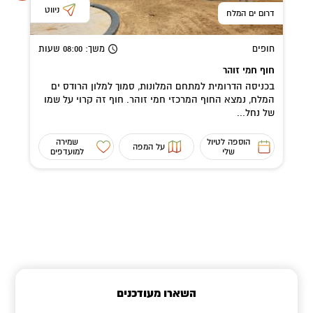
ניווט
דרום ים המלח
חופים
משך
: 08:00
שעות
חוף חמי זוהר
בכניסה הדרומית למתחם המלונות, סמוך למלון הרודס ים
המלח, נמצא החוף המרכזי חמי זוהר. חוף זה קרוי על שמו
של נחל...
הוספה לטיול
שמירה
על המפה
שלי
למועדפים
השארו מעודכנים