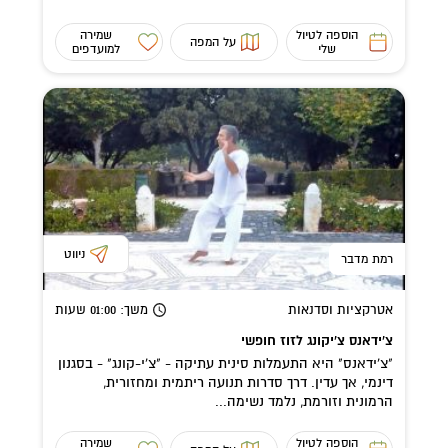
הוספה לטיול
שמירה
על המפה
שלי
למועדפים
ניווט
רמת מדבר
אטרקציות וסדנאות
משך
: 01:00
שעות
צ'ידאנס צ'יקונג לזוז חופשי
"צ'ידאנס" היא התעמלות סינית עתיקה - "צ'י-קונג" - בסגנון
דינמי, אך עדין. דרך סדרות תנועה ריתמית ומחזורית,
הרמונית וזורמת, נלמד נשימה...
הוספה לטיול
שמירה