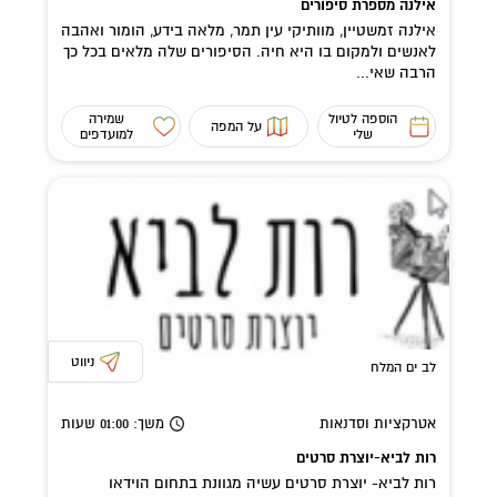
אילנה מספרת סיפורים
אילנה זמשטיין, מוותיקי עין תמר, מלאה בידע, הומור ואהבה
לאנשים ולמקום בו היא חיה. הסיפורים שלה מלאים בכל כך
הרבה שאי...
הוספה לטיול
שמירה
על המפה
שלי
למועדפים
ניווט
לב ים המלח
אטרקציות וסדנאות
משך
: 01:00
שעות
רות לביא-יוצרת סרטים
רות לביא- יוצרת סרטים עשיה מגוונת בתחום הוידאו