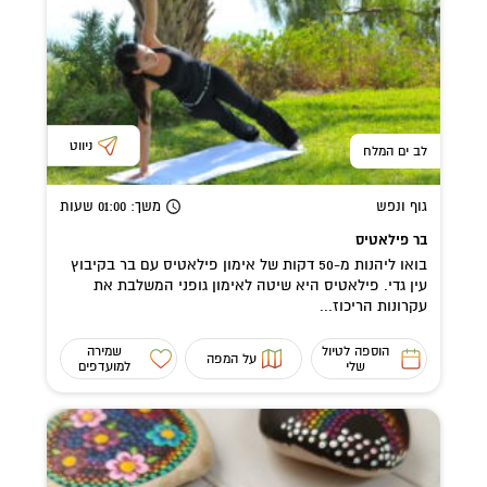
ניווט
לב ים המלח
גוף ונפש
משך
: 01:00
שעות
בר פילאטיס
בואו ליהנות מ-50 דקות של אימון פילאטיס עם בר בקיבוץ
עין גדי. פילאטיס היא שיטה לאימון גופני המשלבת את
עקרונות הריכוז...
הוספה לטיול
שמירה
על המפה
שלי
למועדפים