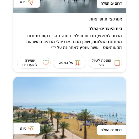
ניווט
דרום ים המלח
אטרקציות וסדנאות
בית היוצר ים-המלח
מרחב למפגש, תרבות ובילוי. בנווה זוהר, דקות ספורות
ממתחם המלונות, שוכן מבנה אדריכלי מרהיב בהשראת
הבאוהאוס - אשר שופץ לאחרונה על ידי...
הוספה לטיול
שמירה
על המפה
שלי
למועדפים
ניווט
דרום ים המלח