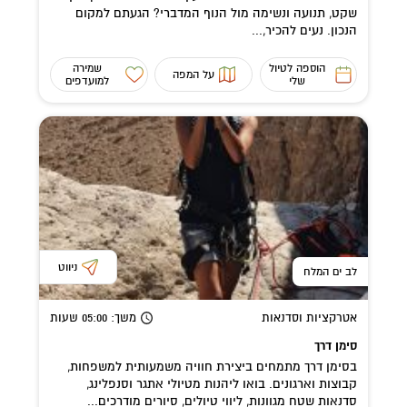
שקט, תנועה ונשימה מול הנוף המדברי? הגעתם למקום
הנכון. נעים להכיר,...
הוספה לטיול
שמירה
על המפה
שלי
למועדפים
ניווט
לב ים המלח
אטרקציות וסדנאות
משך
: 05:00
שעות
סימן דרך
בסימן דרך מתמחים ביצירת חוויה משמעותית למשפחות,
קבוצות וארגונים. בואו ליהנות מטיולי אתגר וסנפלינג,
סדנאות שטח מגוונות, ליווי טיולים, סיורים מודרכים...