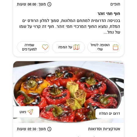
חופים
משך
: 08:00
שעות
חוף חמי זוהר
בכניסה הדרומית למתחם המלונות, סמוך למלון הרודס ים
המלח, נמצא החוף המרכזי חמי זוהר. חוף זה קרוי על שמו
של נחל...
הוספה לטיול
שמירה
על המפה
שלי
למועדפים
ניווט
דרום ים המלח
אטרקציות וסדנאות
משך
: 02:30
שעות