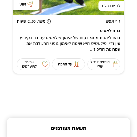
ניווט
לב ים המלח
גוף ונפש
משך
: 01:00
שעות
בר פילאטיס
בואו ליהנות מ-50 דקות של אימון פילאטיס עם בר בקיבוץ
עין גדי. פילאטיס היא שיטה לאימון גופני המשלבת את
עקרונות הריכוז...
הוספה לטיול
שמירה
על המפה
שלי
למועדפים
השארו מעודכנים