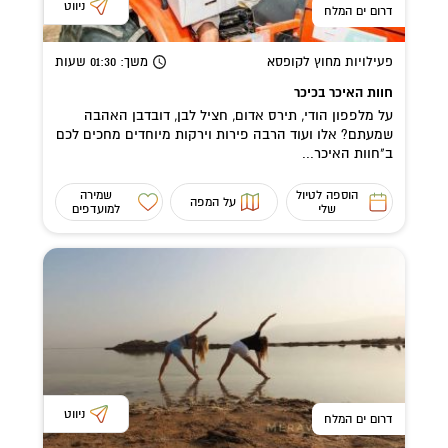
ניווט
דרום ים המלח
פעילויות מחוץ לקופסא
משך
: 01:30
שעות
חוות האיכר בכיכר
על מלפפון הודי, תירס אדום, חציל לבן, דובדבן האהבה
שמעתם? אלו ועוד הרבה פירות וירקות מיוחדים מחכים לכם
ב"חוות האיכר...
הוספה לטיול
שמירה
על המפה
שלי
למועדפים
ניווט
דרום ים המלח