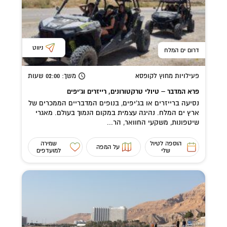
ניווט
דרום ים המלח
פעילויות מחוץ לקופסא
משך
: 02:00
שעות
פרא המדבר – טיולי טרקטורונים, רייזרים וג’יפים
נסיעה ברייזרים או בג'יפים, בנופים המדבריים הממכרים של
ארץ ים המלח. נהיגה עצמית במקום הנמוך בעולם. מאגרי
שיטפונות, משקעי החוואר, הר...
הוספה לטיול
שמירה
על המפה
שלי
למועדפים