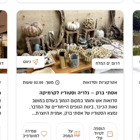
ניווט
דרום ים המלח
דר
אטרקציות וסדנאות
משך
: 02:00
שעות
א
אסתי ברק – גלריה וסטודיו לקרמיקה
מ
סדנאות אש וחומר במקום הנמוך בעולם במושב
א
נאות הכיכר, בינות הנופים הייחודיים של המדבר,
מ
נמצא הסטודיו של אסתי ברק, אמנית היוצרת...
ה
הוספה
על
שמירה
לטיול
המפה
למועדפים
שלי