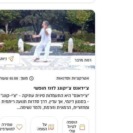
ניווט
רמת מדבר
אטרקציות וסדנאות
משך
: 01:00
שעות
צ'ידאנס צ'יקונג לזוז חופשי
"צ'ידאנס" היא התעמלות סינית עתיקה - "צ'י-קונג"
- בסגנון דינמי, אך עדין. דרך סדרות תנועה ריתמית
ומחזורית, הרמונית וזורמת, נלמד נשימה...
הוספה
על
שמירה
לטיול
המפה
למועדפים
שלי