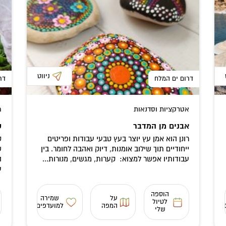
ניווט
דרום ים המלח
דר
אטרקציות וסדנאות
מ
אבנים מן המדבר
ס
רונן הוא אמן עץ יוצר בעץ טבעי עבודות ופריטים
ס
ייחודיים תוך שילוב אומנות, דיוק ואהבה לחומר. בין
ש
עבודותיו אפשר למצוא: קערות, מגשים, מנורות...
ה
ע
הוספה
על
שמירה
לטיול
המפה
למועדפים
שלי