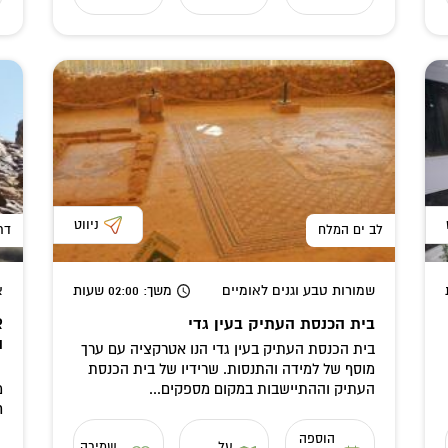
ניווט
לב ים המלח
דר
שמורות טבע וגנים לאומיים
משך
: 02:00
שעות
א
בית הכנסת העתיק בעין גדי
ה
בית הכנסת העתיק בעין גדי הנו אטרקציה עם ערך
מוסף של למידה והתנסות. שרידיו של בית הכנסת
ל
העתיק וההתיישבות במקום מספקים...
ח
הוספה
על
שמירה