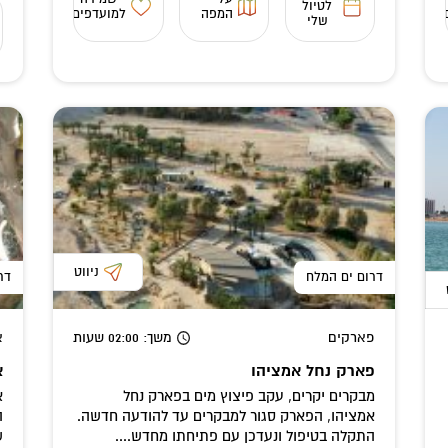
לטיול
המפה
למועדפים
שלי
ניווט
דרום ים המלח
דר
פארקים
משך
: 02:00
שעות
א
פארק נחל אמציהו
א
מבקרים יקרים, עקב פיצוץ מים בפארק נחל
א
אמציהו, הפארק סגור למבקרים עד להודעה חדשה.
ה
התקלה בטיפול ונעדכן עם פתיחתו מחדש....
ש