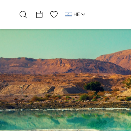
רשימת מועדפים
HE
AR
RU
EN
צפון ים המלח
אירוח כפרי
מי קאסה טו…