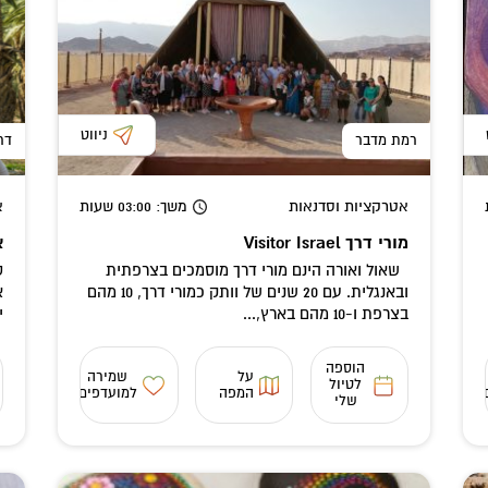
ניווט
רמת מדבר
דר
אטרקציות וסדנאות
משך
: 03:00
שעות
א
מורי דרך Visitor Israel
א
שאול ואורה הינם מורי דרך מוסמכים בצרפתית
ס
ובאנגלית. עם 20 שנים של וותק כמורי דרך, 10 מהם
א
בצרפת ו-10 מהם בארץ,...
י
הוספה
על
שמירה
לטיול
המפה
למועדפים
שלי