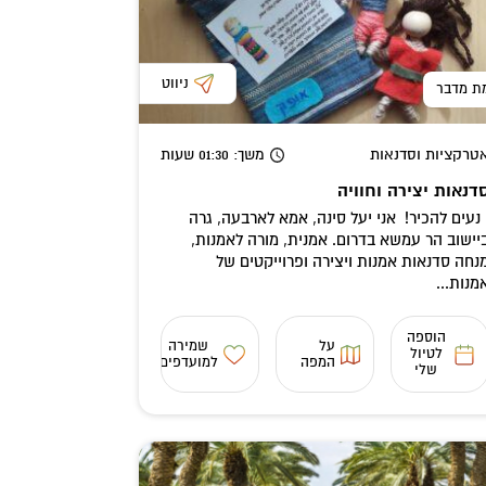
ניווט
ת מדבר
טרקציות וסדנאות
משך
: 01:30
שעות
דנאות יצירה וחוויה
עים להכיר! אני יעל סינה, אמא לארבעה, גרה
יישוב הר עמשא בדרום. אמנית, מורה לאמנות,
נחה סדנאות אמנות ויצירה ופרוייקטים של
מנות...
הוספה
על
שמירה
לטיול
המפה
למועדפים
שלי