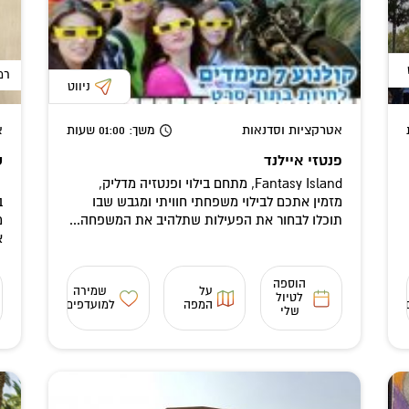
רמ
ניווט
אטרקציות וסדנאות
משך
: 01:00
שעות
א
פנטזי איילנד
ס
Fantasy Island, מתחם בילוי ופנטזיה מדליק,
נ
מזמין אתכם לבילוי משפחתי חוויתי ומגבש שבו
ב
תוכלו לבחור את הפעילות שתלהיב את המשפחה...
מ
א
הוספה
על
שמירה
לטיול
המפה
למועדפים
שלי