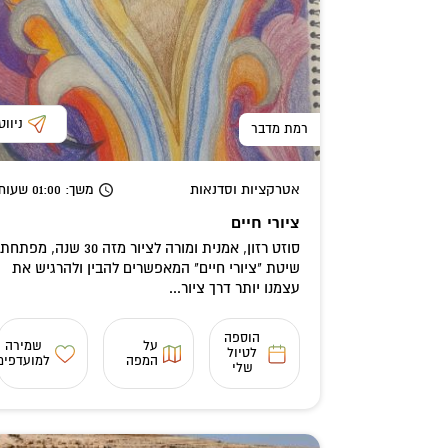
ניווט
רמת מדבר
אטרקציות וסדנאות
משך
: 01:00
שעות
ציורי חיים
סוזט רזון, אמנית ומורה לציור מזה 30 שנה, מפתחת
שיטת "ציורי חיים" המאפשרים להבין ולהרגיש את
עצמנו יותר דרך ציור...
הוספה
על
שמירה
לטיול
המפה
למועדפים
שלי