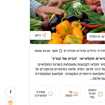
ניווט
ום ים המלח
דריכי טיולים וסיורים חקלאיים
משך
: 02:00
שעות
יורים חקלאיים- "הבית של קורין"
יור חקלאי לקבוצות ומשפחות בשדות החקלאיים
ל כיכר סדום. הסיור מלווה בסיפורים ובהסברים על
חקלאות הייחודית המקומית- חקלאות המתמודדת
ם אדמה...
הוספה
על
שמירה
לטיול
המפה
למועדפים
שלי