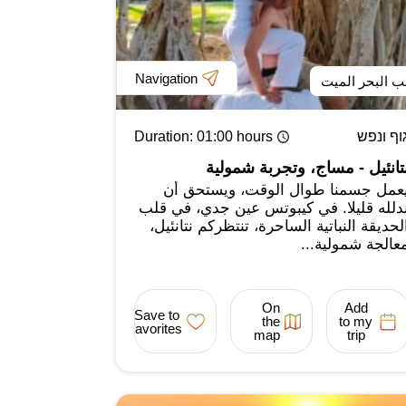
Navigation
ب البحر الميت
וף ונפש
: 01:00 hours
Duration
تانئيل - مساج، وتجربة شمولية
عمل جسمنا طوال الوقت، ويستحق أن
دلله قليلا. في كيبوتس عين جدي، في قلب
لحديقة النباتية الساحرة، تنتظركم نتانئيل،
عالجة شمولية...
On
Add
Save to
the
to my
favorites
map
trip