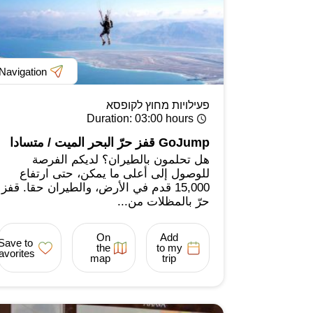
Navigation
פעילויות מחוץ לקופסא
Duration
: 03:00 hours
GoJump قفز حرّ البحر الميت / متسادا
هل تحلمون بالطيران؟ لديكم الفرصة
للوصول إلى أعلى ما يمكن، حتى ارتفاع
15,000 قدم في الأرض، والطيران حقا. قفز
حرّ بالمظلات من...
On
Add
Save to
the
to my
favorites
map
trip