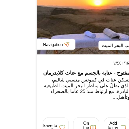
Navigation
ب البحر الميت
וף ונפש
فتوح - عناية بالجسم مع عنات كلايدرمان
سكن عنات في كيبوتس متسبي شاليم،
لذي يطلّ على مناظر البحر الميت الطبيعية
النادرة. مع ارتباط منذ 25 عاما بالصحراء
تأهيل...
On
Add
Save to
the
to my