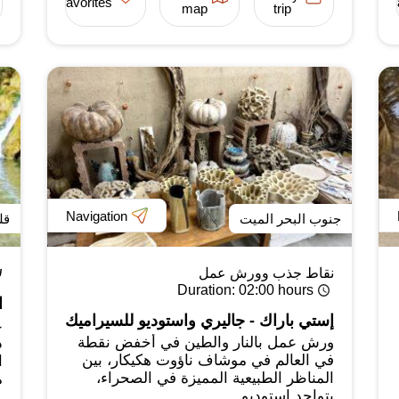
favorites
map
trip
Navigation
جنوب البحر الميت
قل
نقاط جذب وورش عمل
ש
Duration
: 02:00 hours
ا
إستي باراك - جاليري واستوديو للسيراميك
ع
ورش عمل بالنار والطين في أخفض نقطة
ذ
في العالم في موشاف ناؤوت هكيكار، بين
ا
المناظر الطبيعية المميزة في الصحراء،
م
يتواجد استوديو...