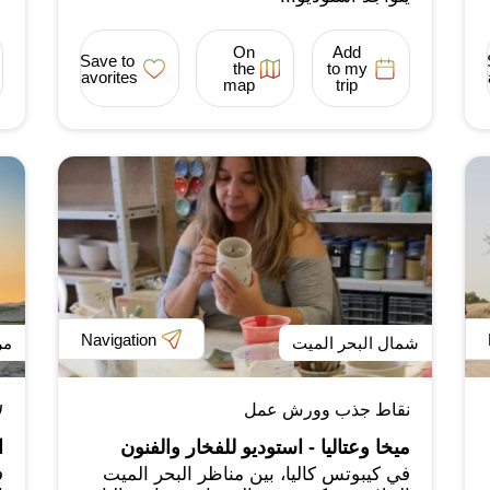
On
Add
Save to
the
to my
favorites
map
trip
Navigation
شمال البحر الميت
مر
نقاط جذب وورش عمل
ש
ميخا وعتاليا - استوديو للفخار والفنون
ا
في كيبوتس كاليا، بين مناظر البحر الميت
ف