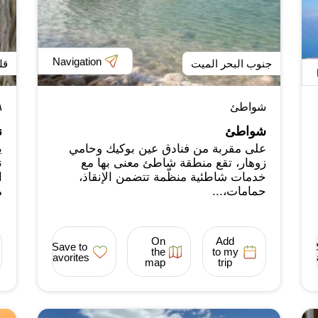
Navigation
جنوب البحر الميت
قل
شواطئ
ג
شواطئ
ن
على مقربة من فنادق عين بوكيك وحامي
ي
زوهار، تقع منطقة شاطئ معنى بها مع
ن
خدمات شاطئية منظّمة تتضمن الإنقاذ،
ا
حمامات،...
م
On
Add
Save to
the
to my
favorites
map
trip