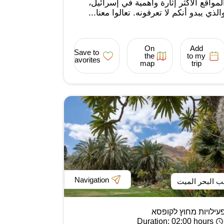
لمواقع الأكثر إثارة وأهمية في إسرائيل،
الذي يبدو أنكم لا تعرفونه. تعالوا معنا...
On
Add
Save to
the
to my
favorites
map
trip
Navigation
ب البحر الميت
עילויות מחוץ לקופסא
Duration
: 02:00 hours