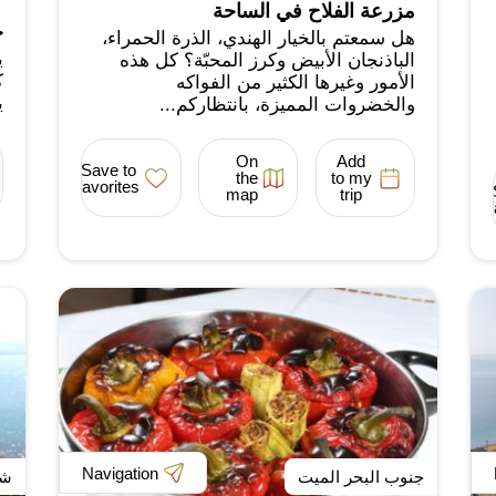
مزرعة الفلاح في الساحة
ح
هل سمعتم بالخيار الهندي، الذرة الحمراء،
ي
الباذنجان الأبيض وكرز المحبّة؟ كل هذه
ك
الأمور وغيرها الكثير من الفواكه
ي
والخضروات المميزة، بانتظاركم...
On
Add
Save to
the
to my
favorites
map
trip
Navigation
جنوب البحر الميت
شم