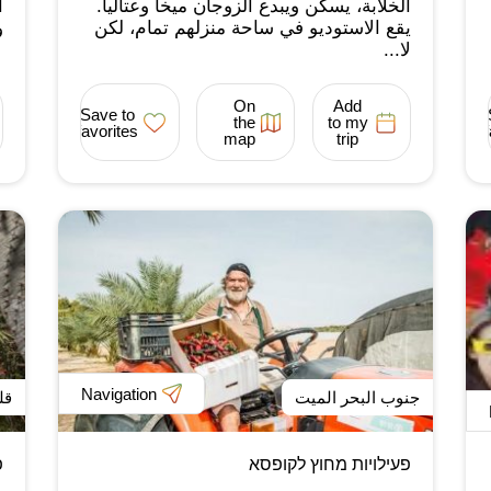
الخلابة، يسكن ويبدع الزوجان ميخا وعتاليا.
ا
يقع الاستوديو في ساحة منزلهم تمام، لكن
و
لا...
On
Add
Save to
the
to my
favorites
map
trip
Navigation
جنوب البحر الميت
قل
פעילויות מחוץ לקופסא
פ