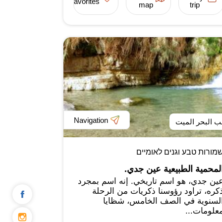
favorites
map
trip
Navigation
ب البحر الميت
מורות טבע וגנים לאומיים
لمحمية الطبيعية عين جدي.
ين جدي، هو اسم تاريخي. إنه اسم بمجرد
كره، تراود رؤوسنا ذكريات من الرحلة
لسنوية في الصف الخامس، شظايا
علومات...