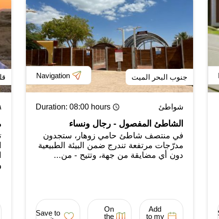
Navigation
جنوب البحر الميت
قل
شواطئ
: 08:00 hours
Duration
ג
الشاطئ المفصول - رجال ونساء
م
في منتصف شاطئ حامي زوهار، ستجدون
ت
مدرّجات مرتفعة تندرج ضمن البيئة الطبيعية
ا
دون أي مضايقة من جهة، وتتيح - من...
و
On
Add
Save to
the
to my