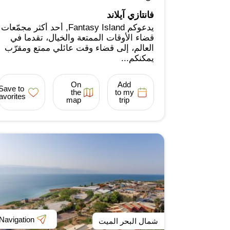
فانتازي آيلاند
يدعوكم Fantasy Island, أحد أكثر مجمّعات
قضاء الأوقات الممتعة والخيال، تقدما في
العالم، إلى قضاء وقت عائلي ممتع ومقرّب
يمكنكم...
On
Add
Save to
the
to my
favorites
map
trip
Navigation
شمال البحر الميت