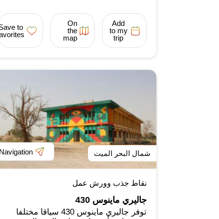
On
Add
Save to
the
to my
favorites
map
trip
Navigation
شمال البحر الميت
نقاط جذب وورش عمل
جاليري ماينوس 430
توفر جاليري ماينوس 430 سياقا مختلفا