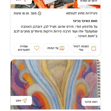
דרום ים המלח
פעילויות מחוץ לקופסא
משך
: 01:30
שעות
חוות האיכר בכיכר
על מלפפון הודי, תירס אדום, חציל לבן, דובדבן האהבה
שמעתם? אלו ועוד הרבה פירות וירקות מיוחדים מחכים לכם
ב"חוות האיכר...
הוספה לטיול
שמירה
על המפה
שלי
למועדפים
ניווט
רמת מדבר