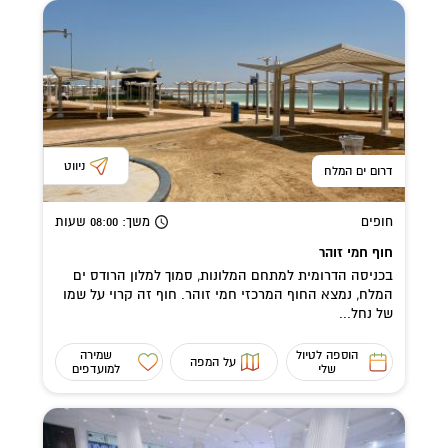
ניווט
דרום ים המלח
חופים
משך
: 08:00
שעות
חוף חמי זוהר
בכניסה הדרומית למתחם המלונות, סמוך למלון הרודס ים
המלח, נמצא החוף המרכזי חמי זוהר. חוף זה קרוי על שמו
של נחל...
הוספה לטיול
שמירה
על המפה
שלי
למועדפים