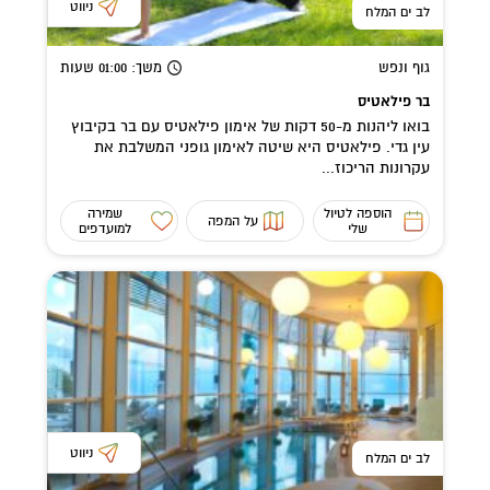
ניווט
לב ים המלח
גוף ונפש
משך
: 01:00
שעות
בר פילאטיס
בואו ליהנות מ-50 דקות של אימון פילאטיס עם בר בקיבוץ
עין גדי. פילאטיס היא שיטה לאימון גופני המשלבת את
עקרונות הריכוז...
הוספה לטיול
שמירה
על המפה
שלי
למועדפים
ניווט
לב ים המלח