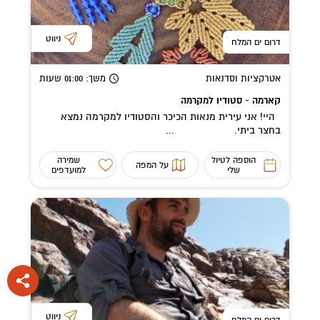
ניווט
דרום ים המלח
אטרקציות וסדנאות
משך
: 01:00
שעות
קארמה - סטודיו למקרמה
היי! אני עירית מנאות הכיכר והסטודיו למקרמה נמצא
בחצר ביתי. ...
הוספה לטיול
שמירה
על המפה
שלי
למועדפים
ניווט
דרום ים המלח