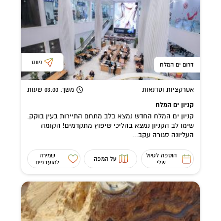
ניווט
דרום ים המלח
אטרקציות וסדנאות
משך
: 03:00
שעות
קניון ים המלח
קניון ים המלח החדש נמצא בלב מתחם התיירות בעין בוקק.
שימו לב הקניון נמצא בהליכי שיפוץ מתקדמים! הקומה
העליונה סגורה עקב...
הוספה לטיול
שמירה
על המפה
שלי
למועדפים