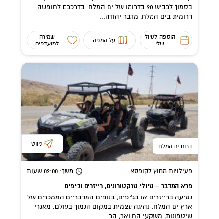
בסמוך לכביש 90 בדרומו של ים המלח בדרככם לחופשה
דרומית בים המלח, מדבר יהודה...
הוספה לטיול
שמירה
על המפה
שלי
למועדפים
ניווט
דרום ים המלח
פעילויות מחוץ לקופסא
משך
: 02:00
שעות
פרא המדבר – טיולי טרקטורונים, רייזרים וג’יפים
נסיעה ברייזרים או בג'יפים, בנופים המדבריים הממכרים של
ארץ ים המלח. נהיגה עצמית במקום הנמוך בעולם. מאגרי
שיטפונות, משקעי החוואר, הר...