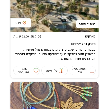
ניווט
דרום ים המלח
פארקים
משך
: 02:00
שעות
פארק נחל אמציהו
מבקרים יקרים, עקב פיצוץ מים בפארק נחל אמציהו,
הפארק סגור למבקרים עד להודעה חדשה. התקלה בטיפול
ונעדכן עם פתיחתו מחדש....
הוספה לטיול
שמירה
על המפה
שלי
למועדפים