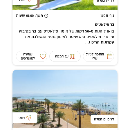
לב ים המלח
גוף ונפש
משך
: 01:00
שעות
בר פילאטיס
בואו ליהנות מ-50 דקות של אימון פילאטיס עם בר בקיבוץ
עין גדי. פילאטיס היא שיטה לאימון גופני המשלבת את
עקרונות הריכוז...
הוספה לטיול
שמירה
על המפה
שלי
למועדפים
ניווט
דרום ים המלח