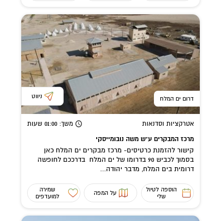
ניווט
דרום ים המלח
אטרקציות וסדנאות
משך
: 01:00
שעות
מרכז המבקרים ע"ש משה נובומייסקי
קישור להזמנת כרטיסים- מרכז מבקרים ים המלח כאן
בסמוך לכביש 90 בדרומו של ים המלח בדרככם לחופשה
דרומית בים המלח, מדבר יהודה...
הוספה לטיול
שמירה
על המפה
שלי
למועדפים