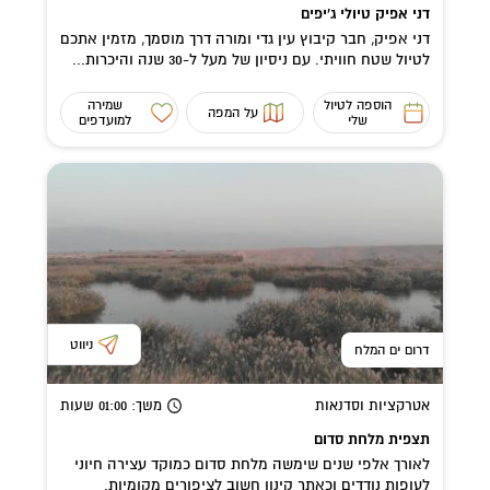
דני אפיק טיולי ג'יפים
דני אפיק, חבר קיבוץ עין גדי ומורה דרך מוסמך, מזמין אתכם
לטיול שטח חוויתי. עם ניסיון של מעל ל-30 שנה והיכרות...
הוספה לטיול
שמירה
על המפה
שלי
למועדפים
ניווט
דרום ים המלח
אטרקציות וסדנאות
משך
: 01:00
שעות
תצפית מלחת סדום
לאורך אלפי שנים שימשה מלחת סדום כמוקד עצירה חיוני
לעופות נודדים וכאתר קינון חשוב לציפורים מקומיות.