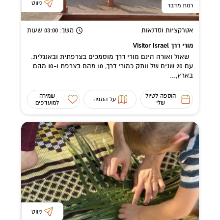
ניווט
רמת מדבר
אטרקציות וסדנאות
משך
: 03:00
שעות
מורי דרך Visitor Israel
שאול ואורה הינם מורי דרך מוסמכים בצרפתית ובאנגלית.
עם 20 שנים של וותק כמורי דרך, 10 מהם בצרפת ו-10 מהם
בארץ,...
הוספה לטיול
שמירה
על המפה
שלי
למועדפים
ניווט