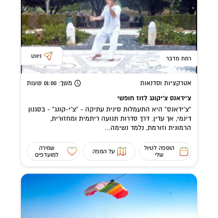
ניווט
רמת מדבר
אטרקציות וסדנאות
משך
: 01:00
שעות
צ'ידאנס צ'יקונג לזוז חופשי
"צ'ידאנס" היא התעמלות סינית עתיקה - "צ'י-קונג" - בסגנון
דינמי, אך עדין. דרך סדרות תנועה ריתמית ומחזורית,
הרמונית וזורמת, נלמד נשימה...
הוספה לטיול
שמירה
על המפה
שלי
למועדפים