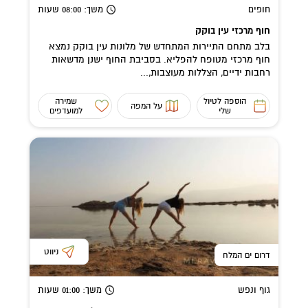
חופים
משך
: 08:00
שעות
חוף מרכזי עין בוקק
בלב מתחם התיירות המתחדש של מלונות עין בוקק נמצא
חוף מרכזי מטופח להפליא. בסביבת החוף ישנן מדשאות
רחבות ידיים, הצללות מעוצבות,...
הוספה לטיול
שמירה
על המפה
שלי
למועדפים
ניווט
דרום ים המלח
גוף ונפש
משך
: 01:00
שעות