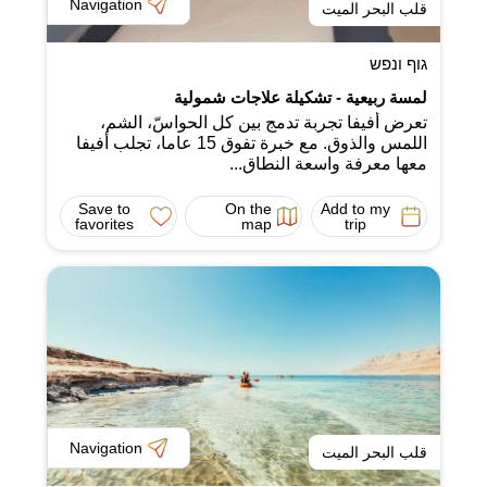
Navigation
قلب البحر الميت
גוף ונפש
لمسة ربيعية - تشكيلة علاجات شمولية
تعرض أفيفا تجربة تدمج بين كل الحواسّ، الشم،
اللمس والذوق. مع خبرة تفوق 15 عاما، تجلب أفيفا
معها معرفة واسعة النطاق...
Save to
On the
Add to my
favorites
map
trip
Navigation
قلب البحر الميت