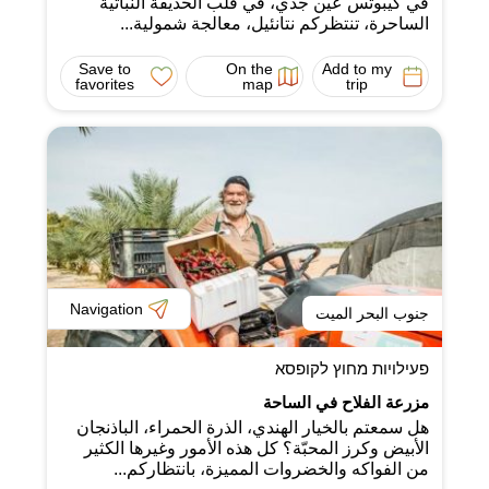
في كيبوتس عين جدي، في قلب الحديقة النباتية
الساحرة، تنتظركم نتانئيل، معالجة شمولية...
Save to
On the
Add to my
favorites
map
trip
Navigation
جنوب البحر الميت
פעילויות מחוץ לקופסא
مزرعة الفلاح في الساحة
هل سمعتم بالخيار الهندي، الذرة الحمراء، الباذنجان
الأبيض وكرز المحبّة؟ كل هذه الأمور وغيرها الكثير
من الفواكه والخضروات المميزة، بانتظاركم...