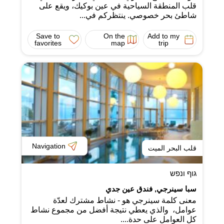
قلب المنطقة السياحية في عين بوكيك، ويقع على
شاطئ بحر خصوصي. ينتظركم في...
Save to
On the
Add to my
favorites
map
trip
Navigation
قلب البحر الميت
גוף ונפש
سبا سينرجي, فندق عين جدي
معنى كلمة سينرجي هو - نشاط مشترك لعدّة
عوامل، والذي يعطي نتيجة أفضل من مجموع نشاط
كل العوامل على حدة....