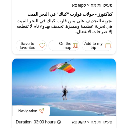
פעילויות מחוץ לקופסא
كياكتورز - جولات قوارب "كياك" في البحر الميت
تجربة التجديف على متن قارب كياك في البحر الميت
هي تجربة عظيمة ومميزة. تجديف بهدوء تام لا تقطعه
إلا صرخات الانفعال...
Save to
On the
Add to my
favorites
map
trip
Navigation
פעילויות מחוץ לקופסא
: 03:00 hours
Duration