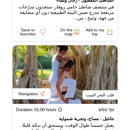
الشاطئ المفصول - رجال ونساء
في منتصف شاطئ حامي زوهار، ستجدون مدرّجات
مرتفعة تندرج ضمن البيئة الطبيعية دون أي مضايقة
من جهة، وتتيح - من...
Save to
On the
Add to my
favorites
map
trip
Navigation
قلب البحر الميت
גוף ונפש
: 01:00 hours
Duration
نتانئيل - مساج، وتجربة شمولية
يعمل جسمنا طوال الوقت، ويستحق أن ندلله قليلا.