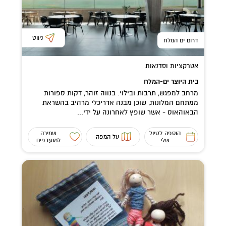
ניווט
דרום ים המלח
אטרקציות וסדנאות
בית היוצר ים-המלח
מרחב למפגש, תרבות ובילוי. בנווה זוהר, דקות ספורות
ממתחם המלונות, שוכן מבנה אדריכלי מרהיב בהשראת
הבאוהאוס - אשר שופץ לאחרונה על ידי...
הוספה לטיול
שמירה
על המפה
שלי
למועדפים