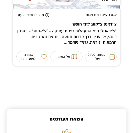
אטרקציות וסדנאות
משך
: 01:00
שעות
צ'ידאנס צ'יקונג לזוז חופשי
"צ'ידאנס" היא התעמלות סינית עתיקה - "צ'י-קונג" - בסגנון
דינמי, אך עדין. דרך סדרות תנועה ריתמית ומחזורית,
הרמונית וזורמת, נלמד נשימה...
הוספה לטיול
שמירה
על המפה
שלי
למועדפים
השארו מעודכנים