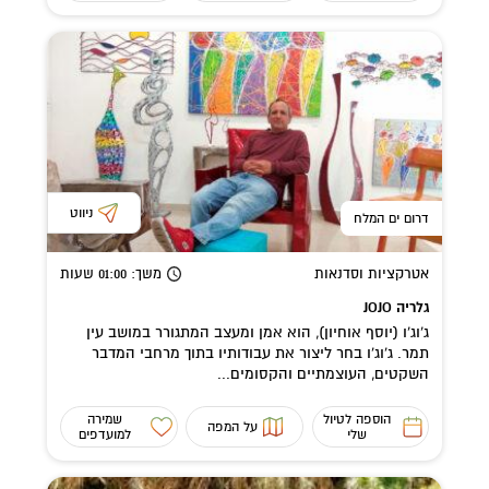
ניווט
דרום ים המלח
אטרקציות וסדנאות
משך
: 01:00
שעות
גלריה JOJO
ג’וג’ו (יוסף אוחיון), הוא אמן ומעצב המתגורר במושב עין
תמר. ג'וג'ו בחר ליצור את עבודותיו בתוך מרחבי המדבר
השקטים, העוצמתיים והקסומים...
הוספה לטיול
שמירה
על המפה
שלי
למועדפים