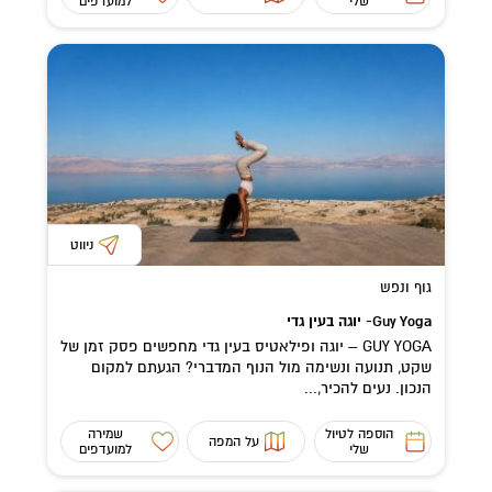
שלי
למועדפים
ניווט
גוף ונפש
Guy Yoga- יוגה בעין גדי
GUY YOGA – יוגה ופילאטיס בעין גדי מחפשים פסק זמן של
שקט, תנועה ונשימה מול הנוף המדברי? הגעתם למקום
הנכון. נעים להכיר,...
הוספה לטיול
שמירה
על המפה
שלי
למועדפים