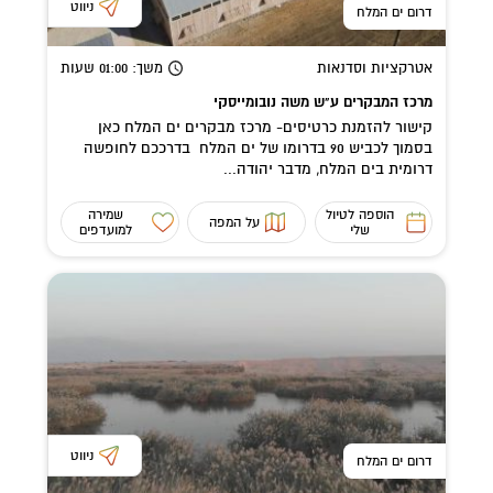
ניווט
דרום ים המלח
אטרקציות וסדנאות
משך
: 01:00
שעות
מרכז המבקרים ע"ש משה נובומייסקי
קישור להזמנת כרטיסים- מרכז מבקרים ים המלח כאן
בסמוך לכביש 90 בדרומו של ים המלח בדרככם לחופשה
דרומית בים המלח, מדבר יהודה...
הוספה לטיול
שמירה
על המפה
שלי
למועדפים
ניווט
דרום ים המלח