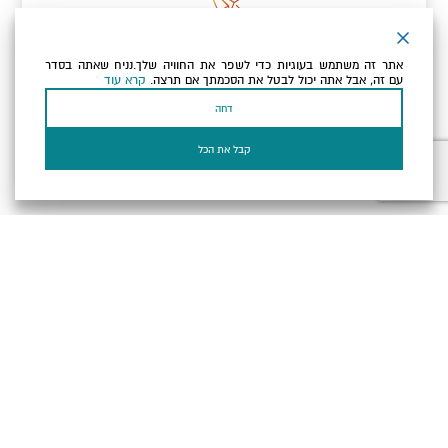
ניוזלטר
אתר זה משתמש בעוגיות כדי לשפר את החוויה שלך.נניח שאתה בסדר
כתובת הדוא"ל שלך
עם זה, אבל אתה יכול לבטל את הסכמתך אם תרצה.
קרא עוד
דחה
אני מאשר/ת שקראתי ומסכים/ה
למדיניות הפרטיות ולמדיניות
הקוקיז
של האתר.
קבל את הכל
בעל עסק? התחבר כאן
הצהרת נגישות
תקנון, תנאי שימוש ומדיניות פרטיות
הגדרות פרטיות
Powered by
כל הזכויות שמורות לארץ ים המלח ©