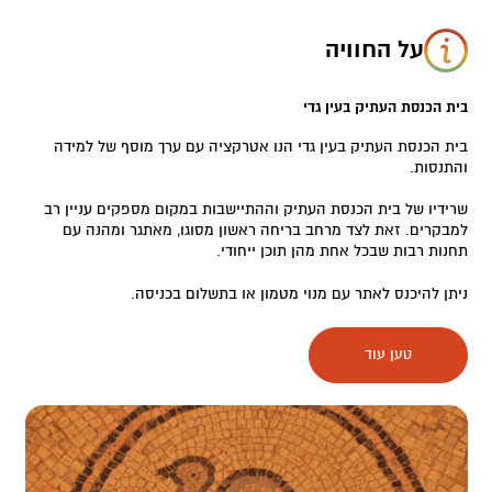
על החוויה
בית הכנסת העתיק בעין גדי
בית הכנסת העתיק בעין גדי הנו אטרקציה עם ערך מוסף של למידה
והתנסות.
שרידיו של בית הכנסת העתיק וההתיישבות במקום מספקים עניין רב
למבקרים. זאת לצד מרחב בריחה ראשון מסוגו, מאתגר ומהנה עם
תחנות רבות שבכל אחת מהן תוכן ייחודי.
ניתן להיכנס לאתר עם מנוי מטמון או בתשלום בכניסה.
את מרחב הבריחה יש להזמין בהרשמה מראש.
טען עוד
וכעת, לאחר שכיסינו את הפרטים הבסיסיים נצלול רגע לסיפור של
המקום המופלא הזה.
האנשים של עין גדי
עדויות ראשונות להתיישבות באזור יש כבר מהמאה ה-7 לפני הספירה,
היא מוזכרת בתנ"ך הן בשם המוכר "עין גדי" והן כ"חצצון תמר", נמצא