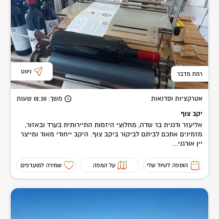
זכרו כי בסוף, הכל תמיד סיפור של אנשים – המאה ה-3 או המאה ה-21,
לכולנו אותם רצונות, חלומות ותקוות. חוט ארוך מחבר את כולנו
לשרשרת אחת.
ניווט
רמת מדבר
אטרקציות וסדנאות
משך
: 01:30
שעות
יקב צוף
אליעזר ודגנית בר שדה, מחלוצי היזמות התיירותית בערד ובאזור,
מזמינים אתכם לביתם לביקור ביקב צוף. היקב ייחודי מאוד ומייצר
יין אורגני...
הוספה לטיול שלי
על המפה
שמירה למועדפים