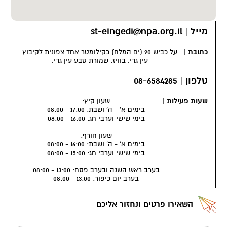
מסתורית.
סוד האפרסמון
מייל
|
st-eingedi@npa.org.il
"כל מי שגורם מחלוקת בין איש לחברו, או אומר לשון הרע על חברו
לגויים, או גונב את חפצי חברו, או מי שמגלה את סוד העיירה לגויים –
כתובת
|
על כביש 90 (ים המלח) כקילומטר אחד צפונית לקיבוץ
זה שעיניו משוטטות בכל הארץ ורואה את הנסתרות – הוא ייתן את פניו
עין גדי. בוויז: שמורת טבע עין גדי.
באיש ההוא ובזרעו ויעקור אותו מתחת השמים. ויאמרו כל העם אמן
ואמן סלה".
טלפון
|
08-6584285
מה הוא סוד העיירה שהיה חשוב עד כדי כך שקללה על מי שיגלה אותו
שעות פעילות
|
שעון קיץ:
תחקק על רצפת בית הכנסת?
בימים א' - ה' ושבת: 17:00 - 08:00
בימי שישי וערבי חג: 16:00 - 08:00
אחד הגידולים המרכזיים של תושבי הכפר הקדום היה צמח האפרסמון.
לא מדובר בפרי הכתום שאנחנו מכירים היום בשם זה, למעשה
שעון חורף:
החוקרים עדיין לא בטוחים מהו הצמח המסתורי. אנחנו כן יודעים
בימים א' - ה' ושבת: 16:00 - 08:00
בימי שישי וערבי חג: 15:00 - 08:00
שמצמח זה הפיקו את הבושם היקר והנדיר ביותר של העת העתיקה.
בושם שהיה מבוקש בכל רחבי העולם הקדום ושאגדות רבות נקשרו
בערב ראש השנה ובערב פסח: 13:00 - 08:00
בשמו. כאשר מרקוס אנטוניוס רצה להוכיח לקליאופטרה את אהבתו,
בערב יום כיפור: 13:00 - 08:00
הוא העניק לה במתנה את מטעי האפרסמון ביריחו.
בתלמוד הבבלי מסופר שהעשירים היו מחביאים את רכושם היקר יחד
השאירו פרטים ונחזור אליכם
עם שמן האפרסמון, וגנבים בעלי חוש ריח מפותח יכלו למצוא כך את
האוצר שהוחבא. על בנות ציון מסופר כי היו מחביאות בעקב נעליהן