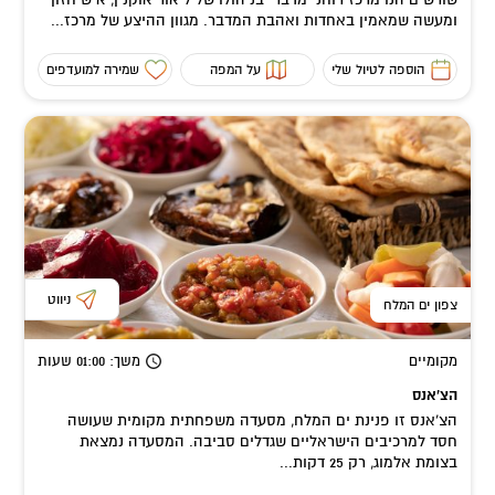
ומעשה שמאמין באחדות ואהבת המדבר. מגוון ההיצע של מרכז...
הוספה לטיול שלי
על המפה
שמירה למועדפים
ניווט
צפון ים המלח
מקומיים
משך
: 01:00
שעות
הצ'אנס
הצ’אנס זו פנינת ים המלח, מסעדה משפחתית מקומית שעושה
חסד למרכיבים הישראליים שגדלים סביבה. המסעדה נמצאת
בצומת אלמוג, רק 25 דקות...