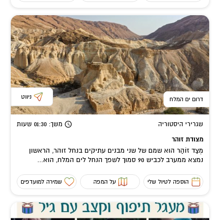
ניווט
דרום ים המלח
שגרירי היסטוריה
משך
: 01:30
שעות
מצודת זוהר
מְצַד זוֹהַר הוא שמם של שני מבנים עתיקים בנחל זוהר, הראשון
נמצא ממערב לכביש 90 סמוך לשפך הנחל לים המלח, הוא...
הוספה לטיול שלי
על המפה
שמירה למועדפים