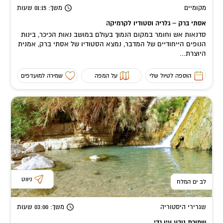
מקומיים
משך
: 01:15
שעות
אסתי ברק – גלריה וסטודיו לקרמיקה
סדנאות אש וחומר במקום הנמוך בעולם במושב נאות הכיכר, בינות
הנופים הייחודיים של המדבר, נמצא הסטודיו של אסתי ברק, אמנית
היוצרת...
הוספה לטיול שלי
על המפה
שמירה למועדפים
ניווט
לב ים המלח
שגרירי היסטוריה
משך
: 03:00
שעות
שמורת טבע עין גדי