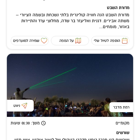
מדורת השבט
מדורת השבט הנה חוויה קולינרית בלתי נשכחת ובשמה הציורי –
משתה אבירים. דגנית ואליעזר בר שדה, מחלוצי ערד והתיירות
באזור, מומחים...
הוספה לטיול שלי
על המפה
שמירה למועדפים
ניווט
רמת מדבר
מקומיים
משך
: 01:30
שעות
שורשים
שורשים הנו מרכז רוחני מדברי בניהולו של ליאור אוקנין, איש חזון