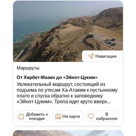
Навигация
Маршруты
От Хирбет-Мазин до «Эйнот-Цуким»
Увлекательный маршрут, состоящий из
подъема по утесам Ха-Атаким к пустынному
плато и спуска обратно к заповеднику
«Эйнот-Цуким». Тропа идет круто вверх...
Добавить к
В
На карте
поездке
избранное