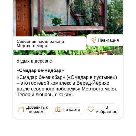
Навигация
Северная часть района
Мертвого моря
отдых в деревне
«Смадар бе-мидбар»
«Смадар бе-мидбар» («Смадар в пустыне»)
‒ это гостевой комплекс в Веред-Йерихо
возле северного побережья Мертвого моря.
Тепло и любовь, с каким...
Добавить к
В
На карте
поездке
избранное