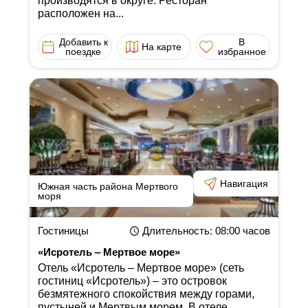
производятся в округе. Ресторан
расположен на...
Добавить к
В
На карте
поездке
избранное
Навигация
Южная часть района Мертвого
моря
Гостиницы
Длительность
: 08:00
часов
«Исротель ‒ Мертвое море»
Отель «Исротель ‒ Мертвое море» (сеть
гостиниц «Исротель») ‒ это островок
безмятежного спокойствия между горами,
пустыней и Мертвым морем. В отеле...