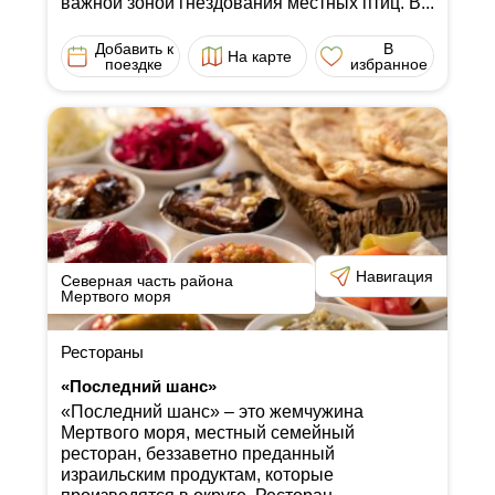
важной зоной гнездования местных птиц. В...
Добавить к
В
На карте
поездке
избранное
Навигация
Северная часть района
Мертвого моря
Рестораны
«Последний шанс»
«Последний шанс» ‒ это жемчужина
Мертвого моря, местный семейный
ресторан, беззаветно преданный
израильским продуктам, которые