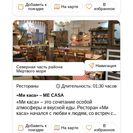
Добавить к
В
На карте
поездке
избранное
Навигация
Северная часть района
Мертвого моря
Рестораны
Длительность
: 01:30
часов
«Ми каса» ‒ ME CASA
«Ми каса» ‒ это сочетание особой
атмосферы и вкусной еды. Ресторан «Ми
каса» начался с любви к людям, со встреч с...
Добавить к
В
На карте
поездке
избранное