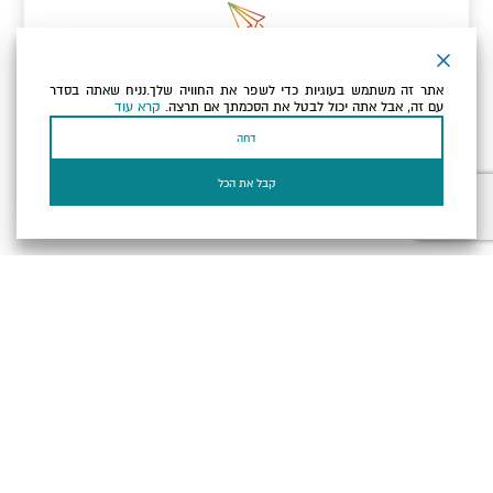
ניוזלטר
אתר זה משתמש בעוגיות כדי לשפר את החוויה שלך.נניח שאתה בסדר
כתובת הדוא"ל שלך
עם זה, אבל אתה יכול לבטל את הסכמתך אם תרצה.
קרא עוד
דחה
אני מאשר/ת שקראתי ומסכים/ה
למדיניות הפרטיות ולמדיניות
הקוקיז
של האתר.
קבל את הכל
בעל עסק? התחבר כאן
הצהרת נגישות
תקנון, תנאי שימוש ומדיניות פרטיות
הגדרות פרטיות
Powered by
כל הזכויות שמורות לארץ ים המלח ©