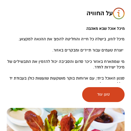
על החוויה
מיכל אוכל שבא מאהבה
מיכל לוזון, בישלה כל חייה והחליטה להפוך את ההנאה למקצוע.
יוצרת טעמים עבור תיירים ומבקרים באזור.
מי שמתארח באזור כיכר סדום והסביבה יכול להזמין את התבשילים של
מיכל ישירות לחדר.
סגנון האוכל ביתי, עם ארוחות בוקר מושקעות שנעשות כולן בעבודת יד
כולל אפיית הלחם.
טען עוד
מאכלים מיוחדים שמאפיינים את המדבר כגון מטפונה (בתוך האדמה) –
תבשיל עוף עם ירקות שורש המתבשל שעות בתוך תנור מיוחד באדמה
תחת גחלים, פויקה ועוד.