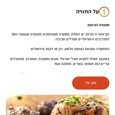
על החוויה
מסעדת הצ'אנס
הצ’אנס זו פנינת ים המלח, מסעדה משפחתית מקומית שעושה חסד
למרכיבים הישראליים שגדלים סביבה.
המסעדה נמצאת בצומת אלמוג, רק 25 דקות מירושלים.
במקום, תוכלו למצוא אוכל ישראלי טעים ומשובח, שמורכב ממאכלים
טריים כמו חומוס, בשרים, מוסקה ועוד.
בצ’אנס, שנמצא על יד אחד ממטעי התמרים המפורסמים של האזור,
משתמשים בחומרי גלם טריים ומשלבים בחלק מהמנות גם את תמרי
טען עוד
המג’הול המפורסמים והעסיסיים שכולנו מכירים.
המסעדה בנויה מאוצרות טבע שמצויים בסביבה: חלוקי נחל, כפות
תמרים ועוד, ברקע מתנגנת מוזיקה נעימה והאווירה מדברית וקסומה.
מסעדת הצ'אנס ממוקמת על כביש 1 בפתחו של ים המלח, מקום מושלם
לעצור בו בדרך לטיול או בחזרה ממנו.