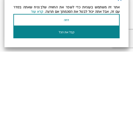
אתר זה משתמש בעוגיות כדי לשפר את החוויה שלך.נניח שאתה בסדר
כתובת הדוא"ל שלך
עם זה, אבל אתה יכול לבטל את הסכמתך אם תרצה.
קרא עוד
דחה
אני מאשר/ת שקראתי ומסכים/ה
למדיניות הפרטיות ולמדיניות
הקוקיז
של האתר.
קבל את הכל
בעל עסק? התחבר כאן
הצהרת נגישות
תקנון, תנאי שימוש ומדיניות פרטיות
הגדרות פרטיות
Powered by
כל הזכויות שמורות לארץ ים המלח ©