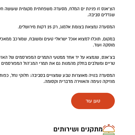
הצ’אנס זו פנינת ים המלח, מסעדה משפחתית מקומית שעושה חס
שגדלים סביבה.
המסעדה נמצאת בצומת אלמוג, רק 25 דקות מירושלים.
במקום, תוכלו למצוא אוכל ישראלי טעים ומשובח, שמורכב ממאכלי
מוסקה ועוד.
בצ’אנס, שנמצא על יד אחד ממטעי התמרים המפורסמים של האזו
טריים ומשלבים בחלק מהמנות גם את תמרי המג’הול המפורסמים וה
המסעדה בנויה מאוצרות טבע שמצויים בסביבה: חלוקי נחל, כפות
מוזיקה נעימה והאווירה מדברית וקסומה.
מסעדת הצ'אנס ממוקמת על כביש 1 בפתחו של י
בחזרה ממנו.
טען עוד
מתקנים ושירותים