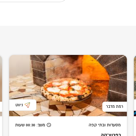
ניווט
רמת מדבר
מסעדות ובתי קפה
משך
: 00:30
שעות
כפרוצ'קה