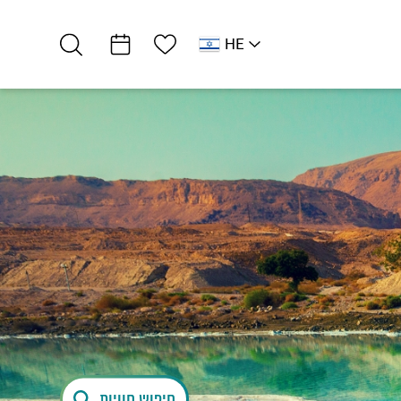
רשימת מועדפים
HE
AR
RU
EN
צפון ים המלח
אטרקציות וסדנאות
אופני ים המלח
חיפוש חוויות