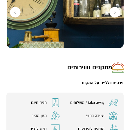
להזמין משלוח.
בנוסף, קוטי עושה גם קייטרינג של אוכל ביתי לקבוצות בתיאום מראש.
(מינימום של 15 מנות ועד 50 מנות). ניתן להזמין את אוכל הונגרי אמיתי
– גולש, קיורטוש ועוד. באיסוף עצמי או משלוח.
יש אפשרות לאירוח מלא (כולל מקום לאירוח) בתוספת תשלום.
מתקנים ושירותים
פרטים כלליים על המקום
take away / משלוחים
חניה חינם
ישיבה בחוץ
מזון מהיר
מתאים לאירועים
נגיש לנכים