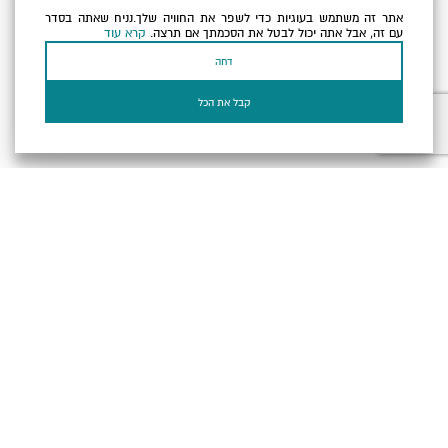
אתר זה משתמש בעוגיות כדי לשפר את החוויה שלך.נניח שאתה בסדר
כתובת הדוא"ל שלך
עם זה, אבל אתה יכול לבטל את הסכמתך אם תרצה.
קרא עוד
דחה
אני מאשר/ת שקראתי ומסכים/ה
למדיניות הפרטיות ולמדיניות
הקוקיז
של האתר.
קבל את הכל
בעל עסק? התחבר כאן
הצהרת נגישות
תקנון, תנאי שימוש ומדיניות פרטיות
הגדרות פרטיות
Powered by
כל הזכויות שמורות לארץ ים המלח ©