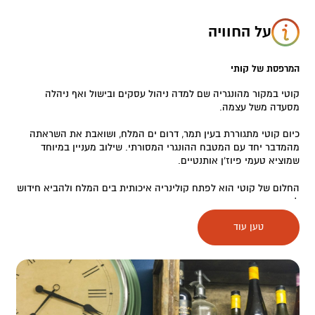
על החוויה
המרפסת של קותי
קוטי במקור מהונגריה שם למדה ניהול עסקים ובישול ואף ניהלה
מסעדה משל עצמה.
כיום קוטי מתגוררת בעין תמר, דרום ים המלח, ושואבת את השראתה
מהמדבר יחד עם המטבח ההונגרי המסורתי. שילוב מעניין במיוחד
שמוציא טעמי פיוז'ן אותנטיים.
החלום של קוטי הוא לפתח קולינריה איכותית בים המלח ולהביא חידוש
לאזור.
טען עוד
קוטי מתחילה את דרכה עם מזנון שמספק אוכל טעים לכל אורחי
ותושבי כיכר סדום ועם חלומות רבים שעוד ימומשו.
המזנון ממוקם במתחם הבריכה של מושב נאות הכיכר (גם כשהבריכה
סגורה בשעות הערב) – פתוח לכולם.
במזנון מוגש תפריט מהיר ומתוקים בעבודת יד. ניתן לשבת במקום או