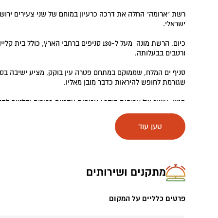
רשת “ארומה” החלה את דרכה כרעיון במוחם של שני צעירים ירוש
ישראלי.
כיום, הרשת מונה מעל ל-130 סניפים ברחבי הארץ, כו
ורטבים בבעלותה.
סניף ים המלח, שממוקם במתחם פטרה עין בוקק, מציע ישיבה בס
שגורמת לחופש להיראות כדבר מובן מאליו.
מגוון עשיר של ארוחות בוקר ו ארוחות צהריים כריכים וסלטים לה
טען עוד
מתקנים ושירותים
פרטים כלליים על המקום