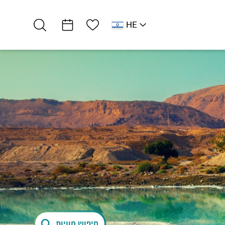
רשימת מועדפים
HE
AR
RU
EN
לב ים המלח
מקומיים
זמן לעצמך -…
חיפוש חוויות