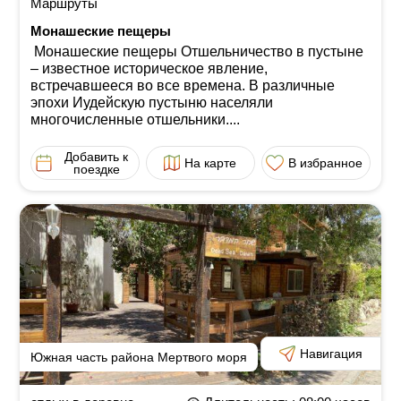
Маршруты
Монашеские пещеры
Монашеские пещеры Отшельничество в пустыне
‒ известное историческое явление,
встречавшееся во все времена. В различные
эпохи Иудейскую пустыню населяли
многочисленные отшельники....
Добавить к
На карте
В избранное
поездке
Навигация
Южная часть района Мертвого моря