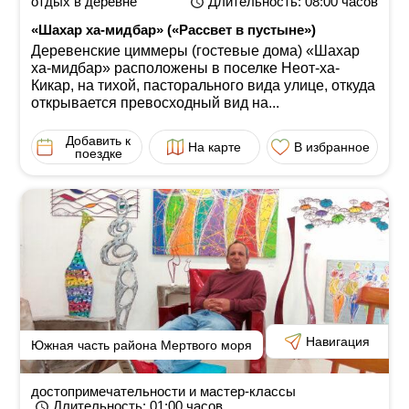
отдых в деревне
Длительность
: 08:00
часов
«Шахар ха-мидбар» («Рассвет в пустыне»)
Деревенские циммеры (гостевые дома) «Шахар
ха-мидбар» расположены в поселке Неот-ха-
Кикар, на тихой, пасторального вида улице, откуда
открывается превосходный вид на...
Добавить к
На карте
В избранное
поездке
Навигация
Южная часть района Мертвого моря
достопримечательности и мастер-классы
Длительность
: 01:00
часов