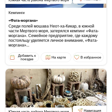
Южная часть района Мертвого моря
Кемпинги
«Фата-моргана»
Среди полей мошава Неот-ха-Кикар, в южной
части Мертвого моря, затерялся кемпинг «Фата-
моргана». Семейное предприятие, где каждому
постояльцу уделяется личное внимание, «Фата-
моргана»...
Добавить к
На карте
В избранное
поездке
Навигация
Южная часть района Мертвого моря