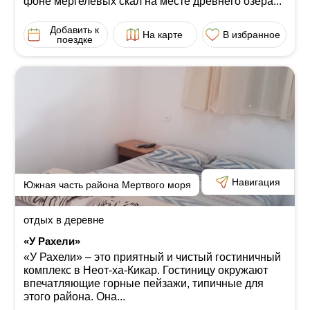
фоне мергелевых скал на месте древнего озера...
Добавить к
На карте
В избранное
поездке
Навигация
Южная часть района Мертвого моря
отдых в деревне
«У Рахели»
«У Рахели» ‒ это приятный и чистый гостиничный
комплекс в Неот-ха-Кикар. Гостиницу окружают
впечатляющие горные пейзажи, типичные для
этого района. Она...