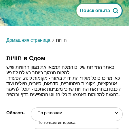
Поиск опыта
Домашняя страница
חוויות
חוויות в Сдом
באתר התיירות של ים המלח תמצאו את מגוון החוויות שיש
למקום הנמוך ביותר בעולם להציע.
כאן מרוכזים כל מוקדי התיירות באזור - מקומות לינה, הסעדה,
אטרקציות, מקומות היסטוריים, סדנאות, סיורים, טיולים ועוד.
היכנסו ובחרו את החוויות שהכי מעניינות אתכם - תוכלו להיעזר
בהגעה למקומות באמצעות כלי הניווט המופיעים בדף ובמפה.
По регионам
Область
По точкам интереса