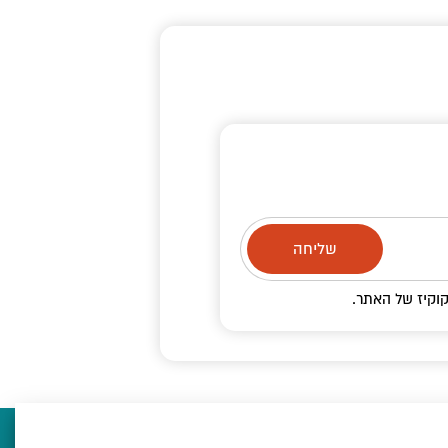
וקיז
של האתר.