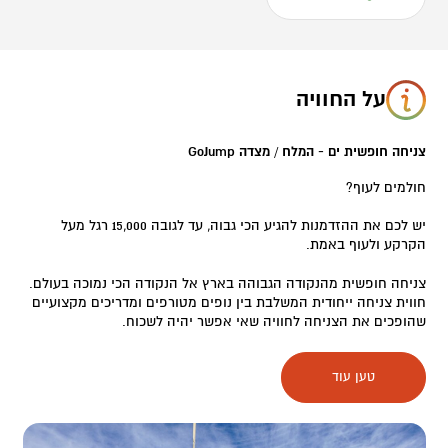
על החוויה
צניחה חופשית ים - המלח / מצדה GoJump
חולמים לעוף?
יש לכם את ההזדמנות להגיע הכי גבוה, עד לגובה 15,000 רגל מעל
הקרקע ולעוף באמת.
צניחה חופשית מהנקודה הגבוהה בארץ אל הנקודה הכי נמוכה בעולם.
חווית צניחה ייחודית המשלבת בין נופים מטורפים ומדריכים מקצועיים
שהופכים את הצניחה לחוויה שאי אפשר יהיה לשכוח.
החוויה תחל במפגש עם מדריך הצניחה האישי ומשם, לאחר התארגנות,
טען עוד
הדרכה וקדימה אל המטוס שימריא לטיסה מרהיבה בשמי האזור, בה
תוכלו להשקיף מלמעלה על ים המלח, מדבר יהודה, מצדה ומקומות
רבים בישראל ובירדן מגובה רב. בגובה הצניחה שתבחרו, תפתח דלת
המטוס, רוח קרירה תנשב, ואז תקפצו החוצה לנפילה חופשית עוצרת