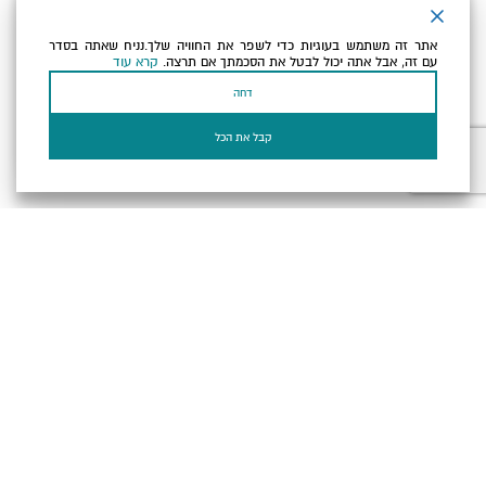
ניוזלטר
אתר זה משתמש בעוגיות כדי לשפר את החוויה שלך.נניח שאתה בסדר
כתובת הדוא"ל שלך
עם זה, אבל אתה יכול לבטל את הסכמתך אם תרצה.
קרא עוד
דחה
אני מאשר/ת שקראתי ומסכים/ה
למדיניות הפרטיות ולמדיניות
הקוקיז
של האתר.
קבל את הכל
בעל עסק? התחבר כאן
הצהרת נגישות
תקנון, תנאי שימוש ומדיניות פרטיות
הגדרות פרטיות
Powered by
כל הזכויות שמורות לארץ ים המלח ©