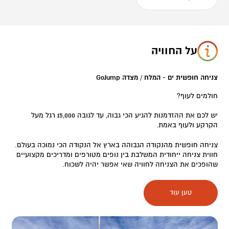
על החוויה
צניחה חופשית ים - המלח / מצדה GoJump
חולמים לעוף?
יש לכם את ההזדמנות להגיע הכי גבוה, עד לגובה 15,000 רגל מעל
הקרקע ולעוף באמת.
צניחה חופשית מהנקודה הגבוהה בארץ אל הנקודה הכי נמוכה בעולם.
חווית צניחה ייחודית המשלבת בין נופים מטורפים ומדריכים מקצועיים
שהופכים את הצניחה לחוויה שאי אפשר יהיה לשכוח.
החוויה תחל במפגש עם מדריך הצניחה האישי ומשם, לאחר התארגנות,
טען עוד
הדרכה וקדימה אל המטוס שימריא לטיסה מרהיבה בשמי האזור, בה
תוכלו להשקיף מלמעלה על ים המלח, מדבר יהודה, מצדה ומקומות
רבים בישראל ובירדן מגובה רב. בגובה הצניחה שתבחרו, תפתח דלת
המטוס, רוח קרירה תנשב, ואז תקפצו החוצה לנפילה חופשית עוצרת