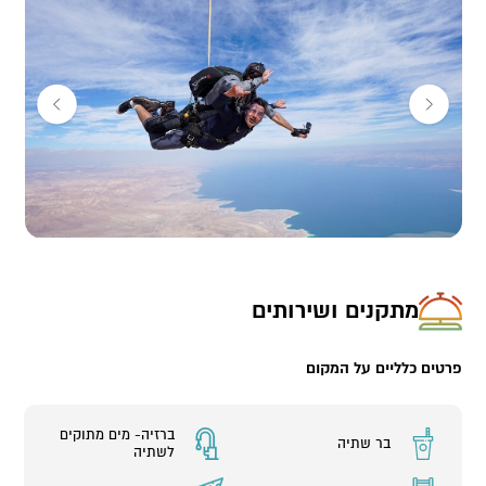
נשימה עד לפתיחת המצנח, מובטחת לכם נפילה חופשית מדהימה
ואדרנלין רב במהירות של 200 קמ"ש! לאחר פתיחת המצנח, תחוו שקט
מדהים כמו שמעולם לא חוויתם, רחיפה איטית ושקטה בנוף המדברי
והמרגיע עד לנחיתה הרכה אל הקרקע, למול משפחה וחברים הצופים
בפעילות מן הקרקע.
לא נדרש ניסיון קודם, כל אדם מגיל 12 ומעלה שבריאותו תקינה וללא
מגבלות מפיזיות, יכול להתנסות.
אז קדימה, הרימו את הטלפון ותזמינו מקומות לחוויה של פעם בחיים.
מתקנים ושירותים
פרטים כלליים על המקום
ברזיה- מים מתוקים
בר שתיה
לשתיה