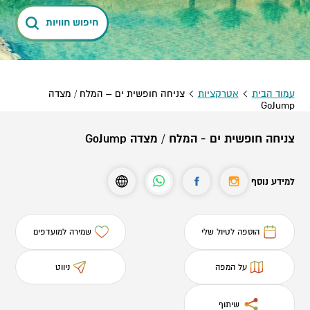
חיפוש חוויות
עמוד הבית
אטרקציות
צניחה חופשית ים – המלח / מצדה
GoJump
צניחה חופשית ים - המלח / מצדה GoJump
למידע נוסף
הוספה לטיול שלי
שמירה למועדפים
על המפה
ניווט
שיתוף