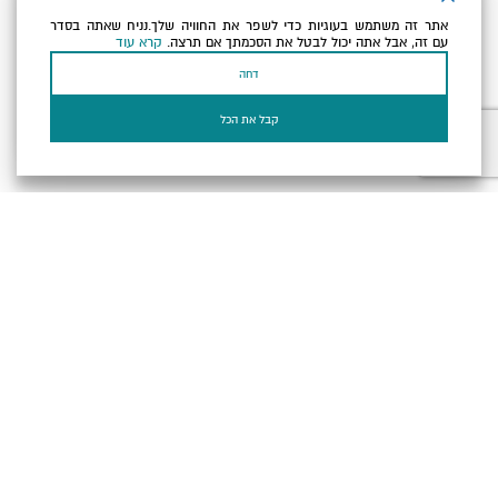
אתר זה משתמש בעוגיות כדי לשפר את החוויה שלך.נניח שאתה בסדר
כתובת הדוא"ל שלך
עם זה, אבל אתה יכול לבטל את הסכמתך אם תרצה.
קרא עוד
דחה
אני מאשר/ת שקראתי ומסכים/ה
למדיניות הפרטיות ולמדיניות
הקוקיז
של האתר.
קבל את הכל
בעל עסק? התחבר כאן
הצהרת נגישות
תקנון, תנאי שימוש ומדיניות פרטיות
הגדרות פרטיות
Powered by
כל הזכויות שמורות לארץ ים המלח ©