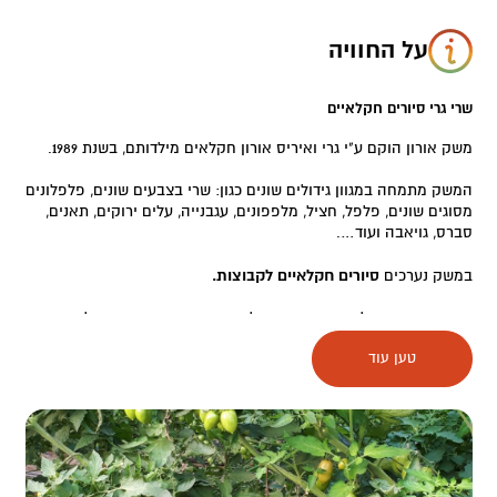
על החוויה
שרי גרי סיורים חקלאיים
משק אורון הוקם ע"י גרי ואיריס אורון חקלאים מילדותם, בשנת 1989.
המשק מתמחה במגוון גידולים שונים כגון: שרי בצבעים שונים, פלפלונים
מסוגים שונים, פלפל, חציל, מלפפונים, עגבנייה, עלים ירוקים, תאנים,
סברס, גויאבה ועוד….
במשק נערכים
סיורים חקלאיים לקבוצות.
בסיורים נרחיב על התפתחות החקלאות באזור, נראה את השלבים
השונים של התפתחות הפרי עד לקטיף וכן נצפה בכוורת שקופה ונראה
טען עוד
את עבודת הדבורים ותרומתם להפריית העגבנייה. בנוסף, נעלה לתצפית
המשקיפה על האזור ונשמע הסבר על האזור מהיבטים שונים.
תקופת הסיורים: נובמבר – אפריל.
הסיורים מתקיימים לקבוצות בלבד. מינימום 30 משתתפים.