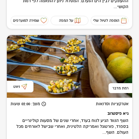
ההעתקים לבין הים הנעלם. המסלול ניתן להתאמה לפי רמת
הקושי...
הוספה לטיול שלי
על המפה
שמירה למועדפים
ניווט
רמת מדבר
אטרקציות וסדנאות
משך
: 02:00
שעות
גיא פיסטרוב
השף הנווד הגיע לנוח בערד, אחרי שנים של מסעות קולינריים
בספרד, פורטוגל ואמריקה הלטינית, ואחרי שבישל לאורחים מכל
העולם. השף...