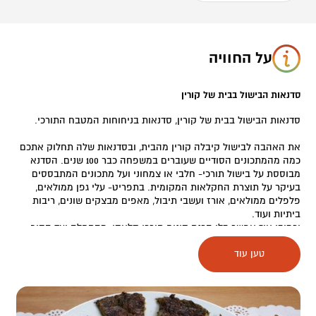
על החוויה
סדנאות הבישול בבית של קורין
סדנאות הבישול בבית של קורין, סדנאות בניחוחות המטבח התורכי.
את האהבה לבישול קיבלה קורין מהבית, ובסדנאות שלה תחלוק אתכם
כמה מהמתכונים הסודיים שעוברים במשפחה כבר 100 שנים. הסדנא
מבוססת על בישול תורכי- חלבי או צמחוני ועל מתכונים המתבססים
בעיקר על תוצרת החקלאות המקומית. בתפריט- עלי גפן ממולאים,
פלפלים ממולאים, אורז ועשבי תיבול, מאפים מבצקים שונים, ריבות
ביתיות ועוד.
וכמובן איך אפשר בלי הכנת קינוח תורכי קלאסי, מהתחלה ועד הסוף.
טען עוד
בסיום תתפנקו עם "כל הטוב הזה" על השולחן אצל קורין או שתוכלו
לארוז ולקחת את מעשה ידכם וליהנות מארוחה בכל מקום שתבחרו.
מעבר לאוכל, המפגש מתובל בהמון סיפורים מקומיים, חוויות מהחיים
וסיפורים מבית אמא. הסדנא באורך של כשעתיים וחצי ומתאימה