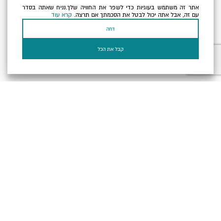
אתר זה משתמש בעוגיות כדי לשפר את החוויה שלך.נניח שאתה בסדר
כתובת הדוא"ל שלך
עם זה, אבל אתה יכול לבטל את הסכמתך אם תרצה.
קרא עוד
דחה
אני מאשר/ת שקראתי ומסכים/ה
למדיניות הפרטיות ולמדיניות
הקוקיז
של האתר.
קבל את הכל
בעל עסק? התחבר כאן
הצהרת נגישות
תקנון, תנאי שימוש ומדיניות פרטיות
הגדרות פרטיות
Powered by
כל הזכויות שמורות לארץ ים המלח ©