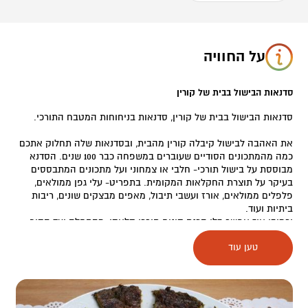
על החוויה
סדנאות הבישול בבית של קורין
סדנאות הבישול בבית של קורין, סדנאות בניחוחות המטבח התורכי.
את האהבה לבישול קיבלה קורין מהבית, ובסדנאות שלה תחלוק אתכם
כמה מהמתכונים הסודיים שעוברים במשפחה כבר 100 שנים. הסדנא
מבוססת על בישול תורכי- חלבי או צמחוני ועל מתכונים המתבססים
בעיקר על תוצרת החקלאות המקומית. בתפריט- עלי גפן ממולאים,
פלפלים ממולאים, אורז ועשבי תיבול, מאפים מבצקים שונים, ריבות
ביתיות ועוד.
וכמובן איך אפשר בלי הכנת קינוח תורכי קלאסי, מהתחלה ועד הסוף.
טען עוד
בסיום תתפנקו עם "כל הטוב הזה" על השולחן אצל קורין או שתוכלו
לארוז ולקחת את מעשה ידכם וליהנות מארוחה בכל מקום שתבחרו.
מעבר לאוכל, המפגש מתובל בהמון סיפורים מקומיים, חוויות מהחיים
וסיפורים מבית אמא. הסדנא באורך של כשעתיים וחצי ומתאימה