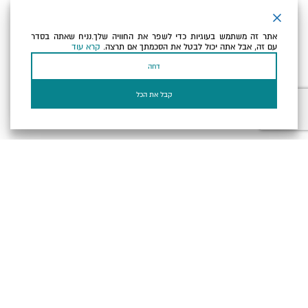
ניוזלטר
אתר זה משתמש בעוגיות כדי לשפר את החוויה שלך.נניח שאתה בסדר
כתובת הדוא"ל שלך
עם זה, אבל אתה יכול לבטל את הסכמתך אם תרצה.
קרא עוד
דחה
אני מאשר/ת שקראתי ומסכים/ה
למדיניות הפרטיות ולמדיניות
הקוקיז
של האתר.
קבל את הכל
בעל עסק? התחבר כאן
הצהרת נגישות
תקנון, תנאי שימוש ומדיניות פרטיות
הגדרות פרטיות
Powered by
כל הזכויות שמורות לארץ ים המלח ©