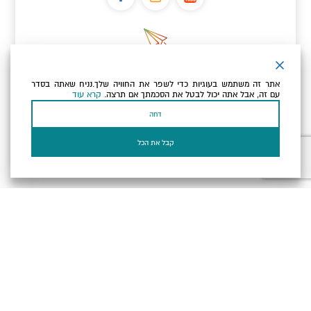
ניוזלטר
אתר זה משתמש בעוגיות כדי לשפר את החוויה שלך.נניח שאתה בסדר
כתובת הדוא"ל שלך
עם זה, אבל אתה יכול לבטל את הסכמתך אם תרצה.
קרא עוד
דחה
אני מאשר/ת שקראתי ומסכים/ה
למדיניות הפרטיות ולמדיניות
הקוקיז
של האתר.
קבל את הכל
בעל עסק? התחבר כאן
הצהרת נגישות
תקנון, תנאי שימוש ומדיניות פרטיות
הגדרות פרטיות
Powered by