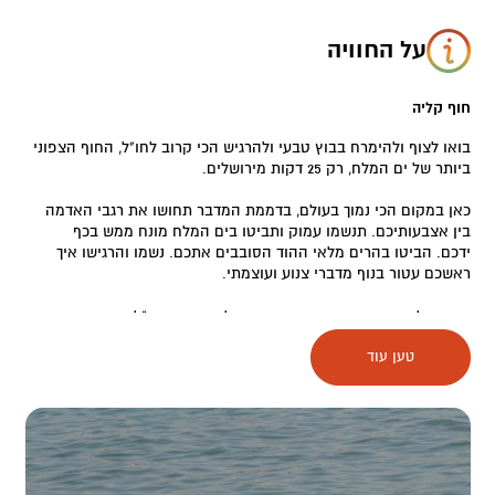
על החוויה
חוף קליה
בואו לצוף ולהימרח בבוץ טבעי ולהרגיש הכי קרוב לחו"ל, החוף הצפוני
ביותר של ים המלח, רק 25 דקות מירושלים.
כאן במקום הכי נמוך בעולם, בדממת המדבר תחושו את רגבי האדמה
בין אצבעותיכם. תנשמו עמוק ותביטו בים המלח מונח ממש בכף
ידכם. הביטו בהרים מלאי ההוד הסובבים אתכם. נשמו והרגישו איך
ראשכם עטור בנוף מדברי צנוע ועוצמתי.
בחוף קליה תמצאו את הבר הנמוך בעולם, אווירת חו"ל, ושירות מצוין.
טען עוד
הירידה לחוף נוחה ומוסדרת יחד עם כל השירותים הנדרשים, מלתחות,
מקלחות, כסאות ושמשיות ועוד.