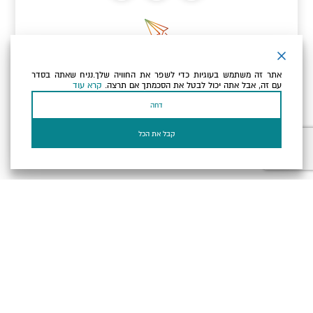
ניוזלטר
אתר זה משתמש בעוגיות כדי לשפר את החוויה שלך.נניח שאתה בסדר
כתובת הדוא"ל שלך
עם זה, אבל אתה יכול לבטל את הסכמתך אם תרצה.
קרא עוד
דחה
אני מאשר/ת שקראתי ומסכים/ה
למדיניות הפרטיות ולמדיניות
הקוקיז
של האתר.
קבל את הכל
בעל עסק? התחבר כאן
הצהרת נגישות
תקנון, תנאי שימוש ומדיניות פרטיות
הגדרות פרטיות
Powered by