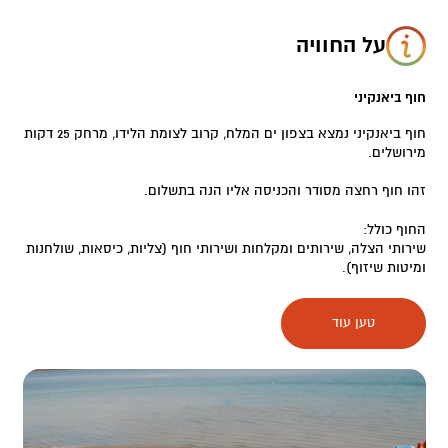
על החוויה
חוף ביאנקיני
חוף ביאנקיני נמצא בצפון ים המלח, קרוב לצומת הלידו, מרחק 25 דקות
מירושלים.
זהו חוף רחצה מסודר והכניסה אליו הנה בתשלום.
החוף כולל:
שירותי הצלה, שירותים ומקלחות ושירותי חוף (צליות, כיסאות, שולחנות
ומיטות שיזוף).
מלבד חוף הים הנהדר, כפר הנופש ביאנקיני, מזמין אתכם לחוות את
טען עוד
מתקני הכפר ומציעים לכם את כל הטוב במקום אחד: בריכת שחיה חצי
אולימפית, חדר מלח, חדר כושר, פעילויות לילדים ,חדרי טיפול ועוד….
החוויה שלכם תושלם עם היצע המסעדות הרחב שיש במתחם, ושלל
הפעילויות שאפשר לבצע במקום.