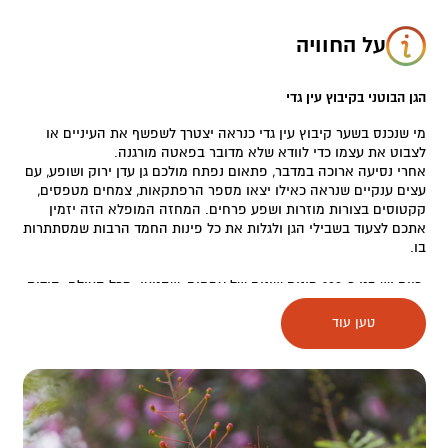
על החוויה
הגן הבוטני בקיבוץ עין גדי
מי שנכנס בשער קיבוץ עין גדי כנראה יצטרך לשפשף את העיניים או
לצבוט את עצמו כדי לוודא שלא מדובר בפאטה מורגנה.
אחרי נסיעה ארוכה במדבר, פתאום נפתח מולכם גן עדן ירוק ושופע, עם
עצים ענקיים שנראה כאילו יצאו מספר הרפתקאות, צמחים מטפסים,
קקטוסים בצורות מוזרות ושפע פרחים. המחזה המופלא הזה יזמין
אתכם לצעוד בשבילי הגן ולגלות את כל פינות החמד הרבות שמסתתרות
בו.
כיום יש בגן כ-900 מינים שונים של צמחים, שהגיעו מכל העולם. הודות
לתנאים המיוחדים של עין גדי (הן באוויר והן בהרכב האדמה), צמחים
טען עוד
רבים גדלים פה במהירות מפתיעה ומרגישים פה נפלא.
התוצאה היא שהגן הלא גדול הזה הוא מיני קוסמוס – תמצאו בו עצי
באובב מאפריקה, אדניום מאוסטרליה, קקטוסים מדרום אמריקה,
צמחיה טרופית וצמחים שהוזכרו בתנ"ך. כולם חיים יחד בערוגה אחת
שמחה, ואולי יש בזה גם סמליות שכולנו יכולים ללמוד ממנה.
גן שהוא קיבוץ, קיבוץ שהוא גן