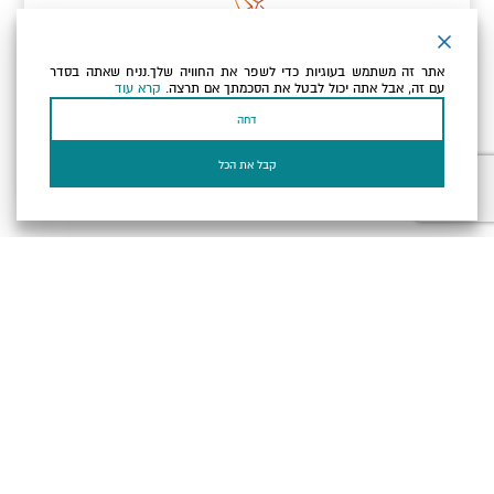
ניוזלטר
אתר זה משתמש בעוגיות כדי לשפר את החוויה שלך.נניח שאתה בסדר
כתובת הדוא"ל שלך
עם זה, אבל אתה יכול לבטל את הסכמתך אם תרצה.
קרא עוד
דחה
אני מאשר/ת שקראתי ומסכים/ה
למדיניות הפרטיות ולמדיניות
הקוקיז
של האתר.
קבל את הכל
בעל עסק? התחבר כאן
הצהרת נגישות
תקנון, תנאי שימוש ומדיניות פרטיות
הגדרות פרטיות
Powered by
כל הזכויות שמורות לארץ ים המלח ©