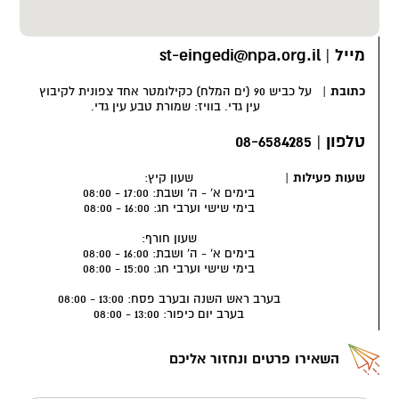
מסתורית.
סוד האפרסמון
מייל
|
st-eingedi@npa.org.il
"כל מי שגורם מחלוקת בין איש לחברו, או אומר לשון הרע על חברו
לגויים, או גונב את חפצי חברו, או מי שמגלה את סוד העיירה לגויים –
כתובת
|
על כביש 90 (ים המלח) כקילומטר אחד צפונית לקיבוץ
זה שעיניו משוטטות בכל הארץ ורואה את הנסתרות – הוא ייתן את פניו
עין גדי. בוויז: שמורת טבע עין גדי.
באיש ההוא ובזרעו ויעקור אותו מתחת השמים. ויאמרו כל העם אמן
ואמן סלה".
טלפון
|
08-6584285
מה הוא סוד העיירה שהיה חשוב עד כדי כך שקללה על מי שיגלה אותו
שעות פעילות
|
שעון קיץ:
תחקק על רצפת בית הכנסת?
בימים א' - ה' ושבת: 17:00 - 08:00
בימי שישי וערבי חג: 16:00 - 08:00
אחד הגידולים המרכזיים של תושבי הכפר הקדום היה צמח האפרסמון.
לא מדובר בפרי הכתום שאנחנו מכירים היום בשם זה, למעשה
שעון חורף:
החוקרים עדיין לא בטוחים מהו הצמח המסתורי. אנחנו כן יודעים
בימים א' - ה' ושבת: 16:00 - 08:00
בימי שישי וערבי חג: 15:00 - 08:00
שמצמח זה הפיקו את הבושם היקר והנדיר ביותר של העת העתיקה.
בושם שהיה מבוקש בכל רחבי העולם הקדום ושאגדות רבות נקשרו
בערב ראש השנה ובערב פסח: 13:00 - 08:00
בשמו. כאשר מרקוס אנטוניוס רצה להוכיח לקליאופטרה את אהבתו,
בערב יום כיפור: 13:00 - 08:00
הוא העניק לה במתנה את מטעי האפרסמון ביריחו.
בתלמוד הבבלי מסופר שהעשירים היו מחביאים את רכושם היקר יחד
השאירו פרטים ונחזור אליכם
עם שמן האפרסמון, וגנבים בעלי חוש ריח מפותח יכלו למצוא כך את
האוצר שהוחבא. על בנות ציון מסופר כי היו מחביאות בעקב נעליהן