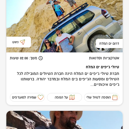
זכרו כי בסוף, הכל תמיד סיפור של אנשים – המאה ה-3 או המאה ה-21,
לכולנו אותם רצונות, חלומות ותקוות. חוט ארוך מחבר את כולנו
לשרשרת אחת.
ניווט
דרום ים המלח
אטרקציות וסדנאות
משך
: 02:00
שעות
טיולי ג'יפים ים המלח
חברת טיולי ג'יפים ים המלח הינה חברת הטיולים המובילה לכל
הטיולים ומסעות הג'יפים בים המלח ובמדבר יהודה. ברשותנו
ג'יפים איכותיים...
הוספה לטיול שלי
על המפה
שמירה למועדפים