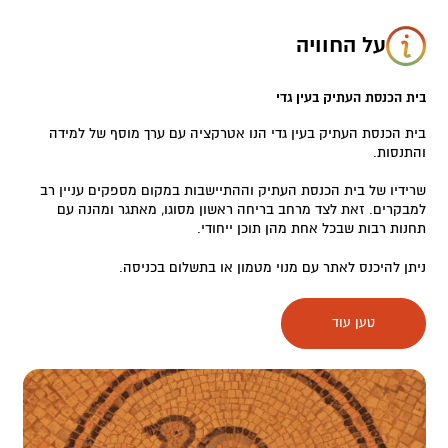
על החוויה
בית הכנסת העתיק בעין גדי
בית הכנסת העתיק בעין גדי הנו אטרקציה עם ערך מוסף של למידה
והתנסות.
שרידיו של בית הכנסת העתיק וההתיישבות במקום מספקים עניין רב
למבקרים. זאת לצד מרחב בריחה ראשון מסוגו, מאתגר ומהנה עם
תחנות רבות שבכל אחת מהן תוכן ייחודי.
ניתן להיכנס לאתר עם מנוי מטמון או בתשלום בכניסה.
את מרחב הבריחה יש להזמין בהרשמה מראש.
טען עוד
וכעת, לאחר שכיסינו את הפרטים הבסיסיים נצלול רגע לסיפור של
המקום המופלא הזה.
האנשים של עין גדי
עדויות ראשונות להתיישבות באזור יש כבר מהמאה ה-7 לפני הספירה,
היא מוזכרת בתנ"ך הן בשם המוכר "עין גדי" והן כ"חצצון תמר", נמצא