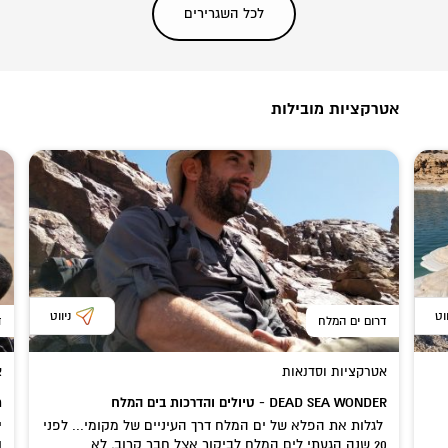
לכל ה
שגרירים
אטרקציות מובילות
ווט
ניווט
דרום ים המלח
ד
אטרקציות וסדנאות
א
DEAD SEA WONDER - טיולים והדרכות בים המלח
ת
לגלות את הפלא של ים המלח דרך העיניים של מקומי... לפני
י
20 שנה הגעתי לים המלח לביקור אצל חבר קרוב, לא...
ו