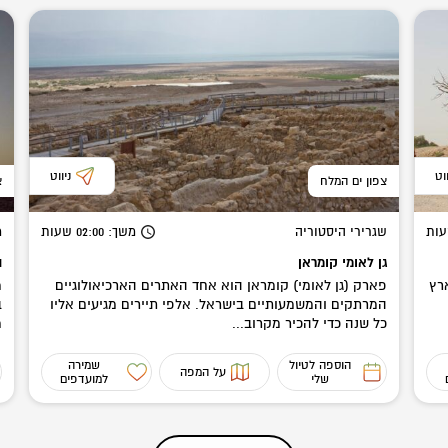
ווט
ניווט
צפון ים המלח
צ
ות
שגרירי היסטוריה
משך
: 02:00
שעות
מ
גן לאומי קומראן
ה
ארץ
פארק (גן לאומי) קומראן הוא אחד האתרים הארכיאולוגיים
המרתקים והמשמעותיים בישראל. אלפי תיירים מגיעים אליו
ב
כל שנה כדי להכיר מקרוב...
מ
הוספה לטיול
שמירה
על המפה
שלי
למועדפים