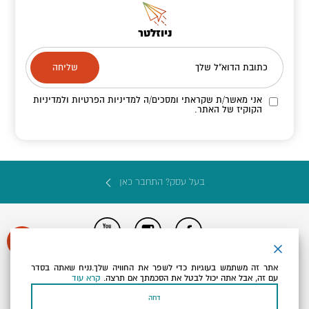
ניוזלטר
כתובת הדוא"ל שלך
אני מאשר/ת שקראתי ומסכים/ה
למדיניות הפרטיות ולמדיניות
הקוקיז
של האתר.
בעל עסק? התחבר כאן
הצהרת נגישות
תקנון, תנאי שימוש ומדיניות פרטיות
הגדרות פרטיות
אתר זה משתמש בעוגיות כדי לשפר את החוויה שלך.נניח שאתה בסדר
Powered by
עם זה, אבל אתה יכול לבטל את הסכמתך אם תרצה.
קרא עוד
כל הזכויות שמורות לארץ ים המלח ©
דחה