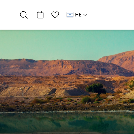
רשימת מועדפים
HE
AR
RU
EN
לב ים המלח
שגרירי היסטוריה
שמורת טבע עין…