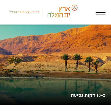
מקום יוצא מגדר הרגיל
לב י
שמו
שמו
כ-10 דקות נסיעה