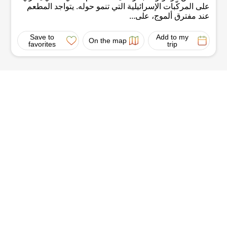
هنالك تسلق خفيف سيرا على الأقدام إلى الإطلالة، بضعة أمتار
.
على المركّبات الإسرائيلية التي تنمو حوله. يتواجد المطعم
عند مفترق ألموج، على...
Save to
Add to my
On the map
favorites
trip