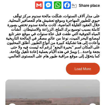
Messenger
Gmail
WhatsApp
Facebook
Share
place
على مدار آلاف السنوات، شكّلت مالحة سدوم مركز توقّف
حيوي للطيور المهاجرة وموقع تعشيش هام للعصافير المحلية
.
خلال العقود القليلة الماضية، كادت مالحة سدوم تختفي بصورة
كاملة بسبب توسيع برك الملح، الزراعة والاستيطان
.
أنشأت
المياه الجوفية التي طفت قبل عدّة سنوات في موقع حفر تابع
لمصانع البحر الميت، نوعا من عالم مصغّر في المالحة التاريخية
وأعادت إلى هنا تشكيلة كبيرة من أنواع الطيور
.
أطلق المحليون
على المكان اسم
“
بحيرة البجع
” (
رغم أنه ليست فيه ولا حتى
بجعة واحدة
…)
ويمرّ في هذه الأيام بعملية إعادة تأهيل وإتاحة،
كما
يتحوّل إلى موقع مراقبة طيور هام على المستوى العالمي
.
تمتد مالحة سدوم في منطقة مصبّ وادي أمتسياهو، وادي
Load More
تسين ووادي العربا إلى البحر الميت. نشأت المالحة عن اندماج
ينابيع مالحة، فيضانات الوديان الموسمية وفيضانات البحر الميت
الموسمية.
المالحة هي بيت تربية (بيئة) يتّسم بملوحة تربة مرتفعة. في
الأماكن الأكثر ملوحة، لا يمكن للنباتات أن تنمو وتعيش. في
المناطق الأقل ملوحة، تتنظّم النباتات على شكل “أحزمة”
(قطاعات) نباتية بحسب مستويات الملوحة. في الدائرة الأولى،